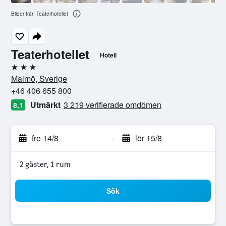
Bilder från Teaterhotellet
Teaterhotellet
Hotell
3 stjärnor
Malmö, Sverige
+46 406 655 800
Utmärkt
3 219 verifierade omdömen
8,1
fre 14/8
-
lör 15/8
2 gäster, 1 rum
Sök