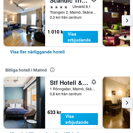
Scandic Triangeln
4 stjärnor
Utmärkt 8,1
Triangeln 2, Malmö, Skåne län, Sverige
0,3 km från centrum
1 010 kr
Visa
erbjudande
Visa fler närliggande hotell
Billiga hotell i Malmö
Stf Hotell & Vandrarhem Malmö City
1 Rönngatan, Malmö, Skåne län, Sverige
0,8 km från centrum
633 kr
Visa
erbjudande