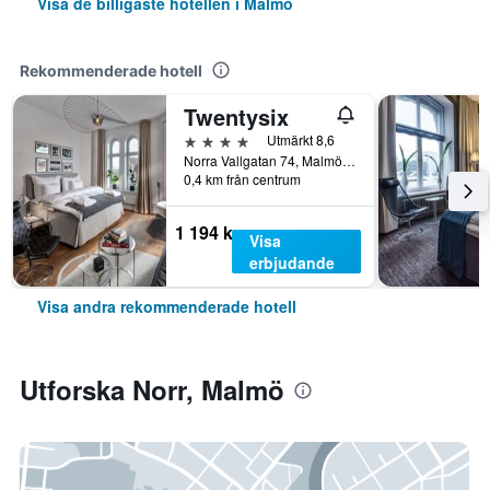
Visa de billigaste hotellen i Malmö
Rekommenderade hotell
Twentysix
4 stjärnor
Utmärkt 8,6
Norra Vallgatan 74, Malmö, Skåne län, Sverige
0,4 km från centrum
1 194 kr
Visa
erbjudande
Visa andra rekommenderade hotell
Utforska Norr, Malmö