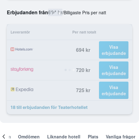
Erbjudanden från
694 kr
/
Billigaste Pris per natt
Leverantör
Per natt totalt
Visa
694 kr
erbjudande
Visa
720 kr
erbjudande
Visa
725 kr
erbjudande
18 till erbjudanden för Teaterhotellet
Om
Omdömen
Liknande hotell
Plats
Vanliga frågor