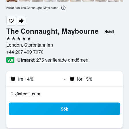
Bilder från The Connaught, Maybourne
The Connaught, Maybourne
Hotell
5 stjärnor
London, Storbritannien
+44 207 499 7070
Utmärkt
275 verifierade omdömen
9,8
fre 14/8
-
lör 15/8
2 gäster, 1 rum
Sök