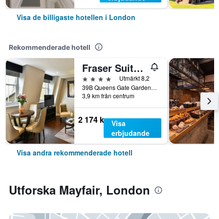
Visa de billigaste hotellen i London
Rekommenderade hotell
Fraser Suites Queens Gate
4 stjärnor
Utmärkt 8,2
39B Queens Gate Gardens, London, Storbritannien
3,9 km från centrum
2 174 kr
Visa
erbjudande
Visa andra rekommenderade hotell
Utforska Mayfair, London