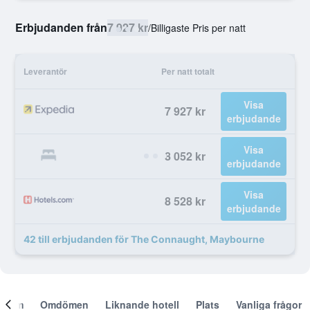
Erbjudanden från
7 927 kr
/
Billigaste Pris per natt
Leverantör
Per natt totalt
Visa
7 927 kr
erbjudande
Visa
8 052 kr
erbjudande
Visa
8 528 kr
erbjudande
42 till erbjudanden för The Connaught, Maybourne
Om
Omdömen
Liknande hotell
Plats
Vanliga frågor