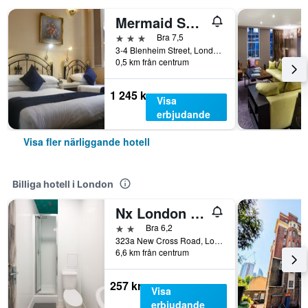
Mermaid Suite Hotel
3 stjärnor
Bra 7,5
3-4 Blenheim Street, London, Storbritannien
0,5 km från centrum
1 245 kr
Visa
erbjudande
Visa fler närliggande hotell
Billiga hotell i London
Nx London Hostel
2 stjärnor
Bra 6,2
323a New Cross Road, London, Storbritannien
6,6 km från centrum
257 kr
Visa
erbjudande