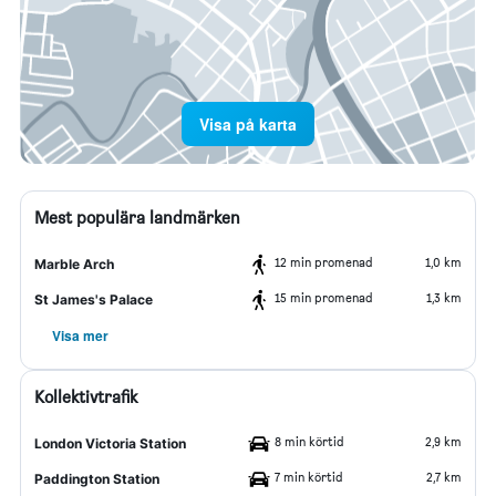
Visa på karta
Mest populära landmärken
12 min promenad
1,0 km
Marble Arch
15 min promenad
1,3 km
St James's Palace
Visa mer
Kollektivtrafik
8 min körtid
2,9 km
London Victoria Station
7 min körtid
2,7 km
Paddington Station