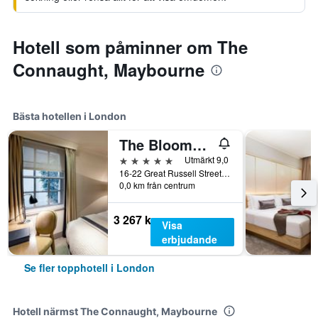
Hotell som påminner om The
Connaught, Maybourne
Bästa hotellen i London
The Bloomsbury
5 stjärnor
Utmärkt 9,0
16-22 Great Russell Street, London, Storbritannien
0,0 km från centrum
3 267 kr
Visa
erbjudande
Se fler topphotell i London
Hotell närmst The Connaught, Maybourne