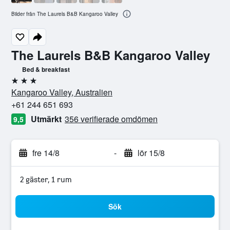
Bilder från The Laurels B&B Kangaroo Valley
The Laurels B&B Kangaroo Valley
Bed & breakfast
3 stjärnor
Kangaroo Valley, Australien
+61 244 651 693
Utmärkt
356 verifierade omdömen
9,5
fre 14/8
-
lör 15/8
2 gäster, 1 rum
Sök