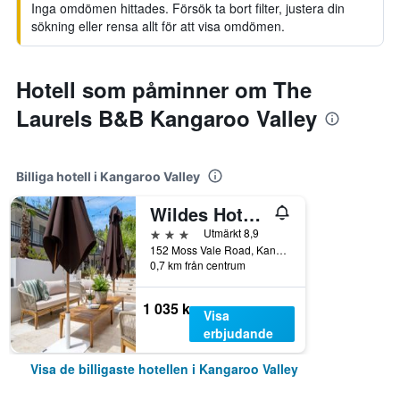
Inga omdömen hittades. Försök ta bort filter, justera din
sökning eller rensa allt för att visa omdömen.
Hotell som påminner om The
Laurels B&B Kangaroo Valley
Billiga hotell i Kangaroo Valley
Wildes Hotel Kangaroo Valley
3 stjärnor
Utmärkt 8,9
152 Moss Vale Road, Kangaroo Valley, NSW, Australien
0,7 km från centrum
1 035 kr
Visa
erbjudande
Visa de billigaste hotellen i Kangaroo Valley