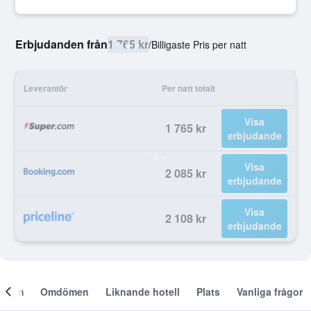
Erbjudanden från
1 765 kr
/
Billigaste Pris per natt
Leverantör
Per natt totalt
Visa
1 765 kr
erbjudande
Visa
2 085 kr
erbjudande
Visa
2 108 kr
erbjudande
Om
Omdömen
Liknande hotell
Plats
Vanliga frågor