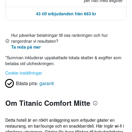
per natt med avgifter
43 till erbjudanden från 663 kr
Hur påverkar betalningar till oss rankningen och hur
rangordnar vi resultaten?
Ta reda på mer
*
Summan inkluderar uppskattade lokala skatter & avgifter som
betalas vid utcheckningen.
Cookie-inställningar
Bästa pris-
garanti
Om Titanic Comfort Mitte
Detta hotell är en rökfri anläggning som erbjuder gäster en
restaurang, en bar/lounge och en snackbar/deli. Här ingår wi-fi i
allmänna utrymmen. Gäster får även tillgång till bekvämligheter