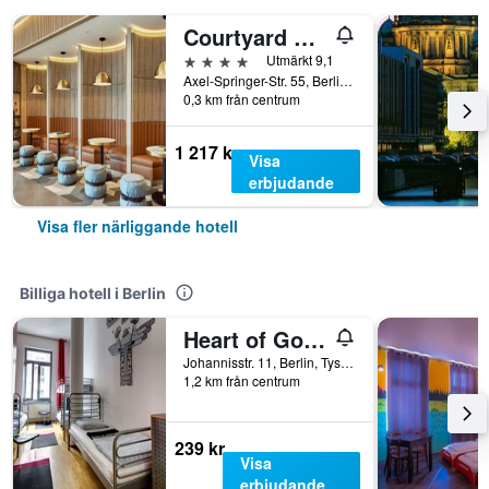
Courtyard by Marriott Berlin City Center
4 stjärnor
Utmärkt 9,1
Axel-Springer-Str. 55, Berlin, Tyskland
0,3 km från centrum
1 217 kr
Visa
erbjudande
Visa fler närliggande hotell
Billiga hotell i Berlin
Heart of Gold Hostel & Capsules Berlin
Johannisstr. 11, Berlin, Tyskland
1,2 km från centrum
239 kr
Visa
erbjudande