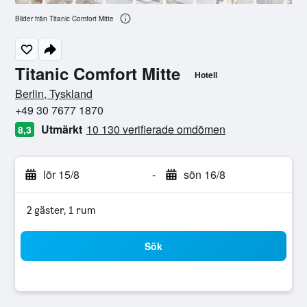
Bilder från Titanic Comfort Mitte
Titanic Comfort Mitte
Hotell
0 stjärnor
Berlin, Tyskland
+49 30 7677 1870
Utmärkt
10 130 verifierade omdömen
8,3
lör 15/8
-
sön 16/8
2 gäster, 1 rum
Sök