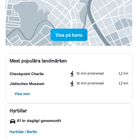
Visa på karta
Mest populära landmärken
15 min promenad
1,2 km
Checkpoint Charlie
16 min promenad
1,3 km
Jüdisches Museum
Visa mer
Hyrbilar
61 kr dagligt genomsnitt
Hyrbilar i Berlin