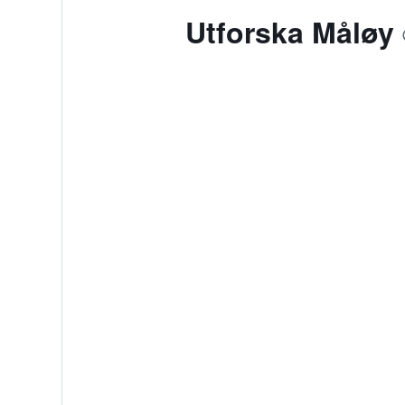
Utforska Måløy
Hyrbilar
Hyrbilar i Måløy
Vanliga frågor 
Vad är telefonnumret till Torge
Du kan nå receptionen på Torget Hot
Har Torget Hotell Wi-Fi tillgäng