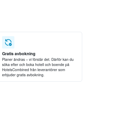
tell i Tyskland
tell i Japan
tell i Spanien
tell i Thailand