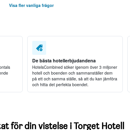
at för din vistelse i Torget Hotell
täder
öker efter
Hotell i Turkiet
Ho
Hotell i USA
Ho
Hotell i Grekland
Ho
Hotell i Italien
Ho
rekt prissättning, men
priserna är inte garanterade
.
en
t dig