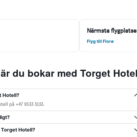
 Torget Hotell?
Visa fler vanliga frågor
De bästa hotellerbjudandena
ontals
HotelsCombined söker igenom över 3 miljoner
oende
hotell och boenden och sammanställer dem
på ett och samma ställe, så att du kan jämföra
och hitta det perfekta boendet.