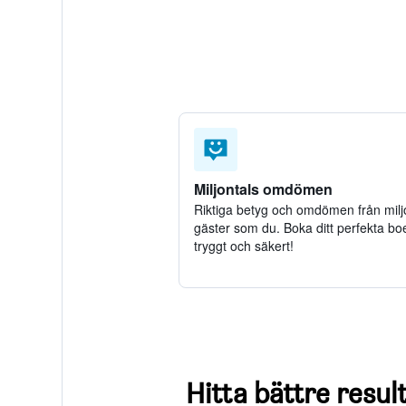
Hitta bättre result
Populära länder
Populära s
Länder våra användare s
Hotell i Sverige
Hotell i Frankrike
Hotell i Storbritannien
Hotell i Danmark
*
HotelsCombined försöker alltid få till en kor
Detta är varför:
HotelsCombined är inte försäljar
Vi samlar massor av information å