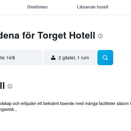
Omdömen
Liknande hotell
ena för Torget Hotell
fre 14/8
2 gäster, 1 rum
ll
andskap och erbjuder ett bekvämt boende med många faciliteter såsom terr
ngavstå...