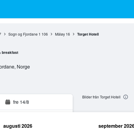
7
Sogn og Fjordane
1 106
Måløy
16
Torget Hotell
 breakfast
jordane, Norge
n
Bilder från Torget Hotell
fre 14/8
augusti 2026
september 202