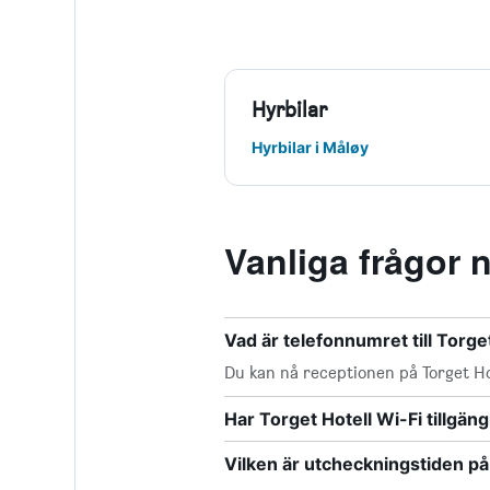
Vilken är utcheckningstiden på
Miljontals omdömen
Riktiga betyg och omdömen från milj
gäster som du. Boka ditt perfekta b
tryggt och säkert!