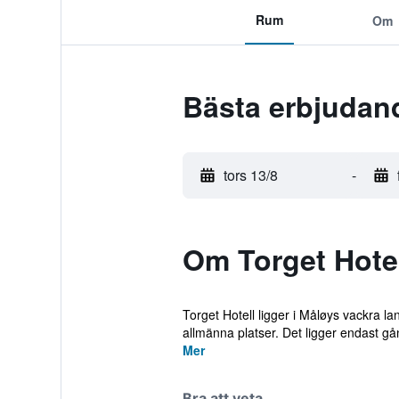
Rum
Om
Bästa erbjudand
tors 13/8
-
Om Torget Hote
Torget Hotell ligger i Måløys vackra l
allmänna platser. Det ligger endast gå
Mer
Bra att veta