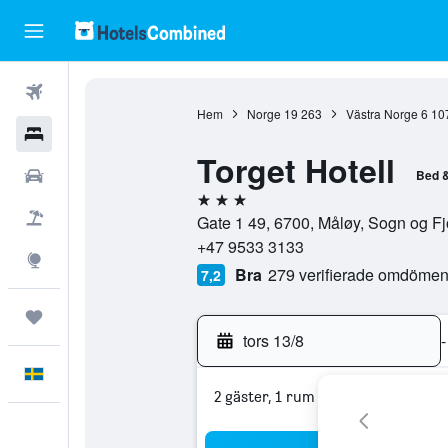
Flyg
Hem
Norge
19 263
Västra Norge
6 10
Hotell
Torget Hotell
Hyrbilar
Bed &
3 stjärnor
Flyg+hotell
Gate 1 49, 6700, Måløy, Sogn og F
+47 9533 3133
Explore
Bra
279 verifierade omdöme
7,2
Trips
tors 13/8
-
Svenska
2 gäster, 1 rum