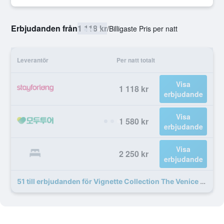
Erbjudanden från
1 118 kr
/
Billigaste Pris per natt
Leverantör
Per natt totalt
Visa
1 118 kr
erbjudande
Visa
1 580 kr
erbjudande
Visa
2 250 kr
erbjudande
51 till erbjudanden för Vignette Collection The Venice Times Hotel by IHG