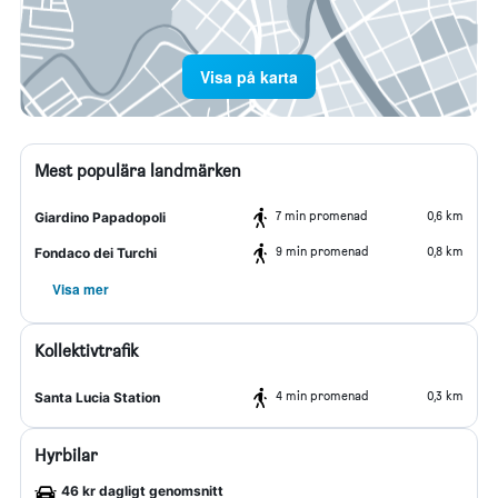
Visa på karta
Mest populära landmärken
7 min promenad
0,6 km
Giardino Papadopoli
9 min promenad
0,8 km
Fondaco dei Turchi
Visa mer
Kollektivtrafik
4 min promenad
0,3 km
Santa Lucia Station
Hyrbilar
46 kr dagligt genomsnitt