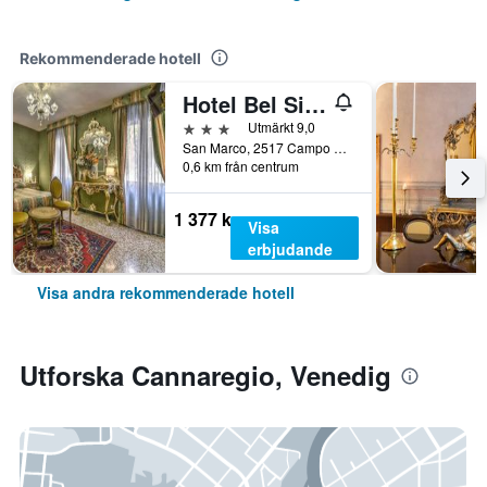
Rekommenderade hotell
Hotel Bel Sito e Berlino
3 stjärnor
Utmärkt 9,0
San Marco, 2517 Campo Santa Maria Del Giglio, Venedig, Veneto, Italien
0,6 km från centrum
1 377 kr
Visa
erbjudande
Visa andra rekommenderade hotell
Utforska Cannaregio, Venedig