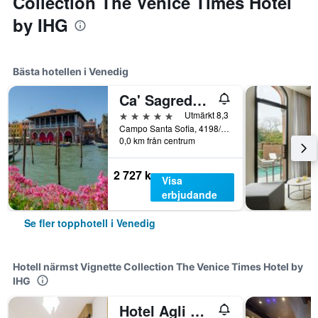
Collection The Venice Times Hotel
by IHG
Bästa hotellen i Venedig
Ca' Sagredo Hotel
5 stjärnor
Utmärkt 8,3
Campo Santa Sofia, 4198/99 Ca' D'Oro, Venedig, Veneto, Italien
0,0 km från centrum
2 727 kr
Visa
erbjudande
Se fler topphotell i Venedig
Hotell närmst Vignette Collection The Venice Times Hotel by
IHG
Hotel Agli Artisti