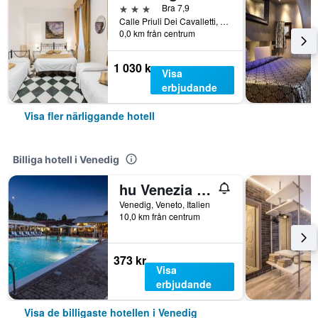
3 stjärnor
Bra 7,9
Calle Priuli Dei Cavalletti, 99 C, Venedig, Veneto, Italien
0,0 km från centrum
1 030 kr
Visa
erbjudande
Visa fler närliggande hotell
Billiga hotell i Venedig
hu Venezia Camping in Town
Venedig, Veneto, Italien
10,0 km från centrum
373 kr
Visa
erbjudande
Visa de billigaste hotellen i Venedig