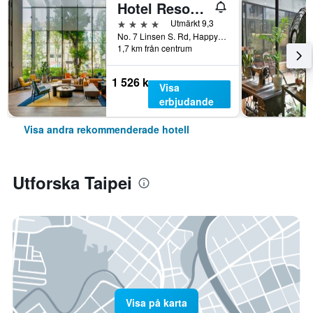
Hotel Resonance Taipei, Tapestry Collection by Hilton
4 stjärnor
Utmärkt 9,3
No. 7 Linsen S. Rd, Happy Village, Taipei, Taiwan
1,7 km från centrum
1 526 kr
Visa
erbjudande
Visa andra rekommenderade hotell
Utforska Taipei
Visa på karta