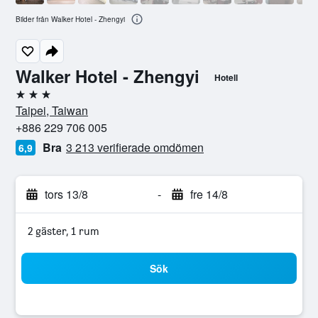
Bilder från Walker Hotel - Zhengyi
Walker Hotel - Zhengyi
Hotell
3 stjärnor
Taipei, Taiwan
+886 229 706 005
Bra
3 213 verifierade omdömen
6,9
tors 13/8
-
fre 14/8
2 gäster, 1 rum
Sök