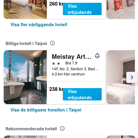
260 kr
Visa
erbjudande
Visa fler närliggande hotell
Billiga hotell i Taipei
Meistay Art Gallery Hotel
2 stjärnor
Bra 7,9
14F, No. 2, Section 3, Bade Road, Taipei, Taiwan
4,3 km från centrum
238 kr
Visa
erbjudande
Visa de billigaste hotellen i Taipei
Rekommenderade hotell