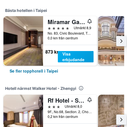
Bästa hotellen i Taipei
Miramar Garden Taipei
5 stjärnor
Utmärkt 8,9
No. 83, Civic Boulevard, Taipei, Taiwan
0,0 km från centrum
873 kr
Visa
erbjudande
Se fler topphotell i Taipei
Hotell närmst Walker Hotel - Zhengyi
Rf Hotel - Sanchong
3 stjärnor
Utmärkt 8,0
9F., No.68, Section. 2, Chongxin Road, Taipei, Taiwan
0,2 km från centrum