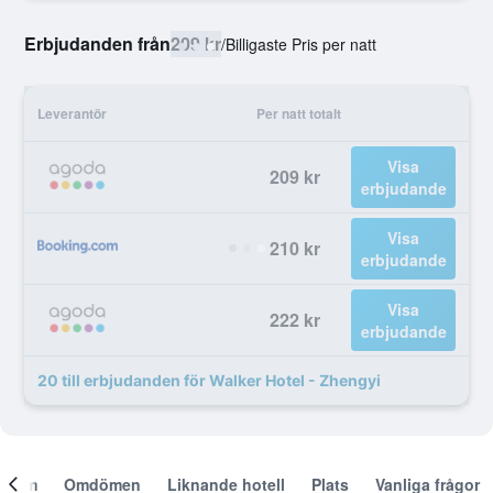
Erbjudanden från
209 kr
/
Billigaste Pris per natt
Leverantör
Per natt totalt
Visa
209 kr
erbjudande
Visa
210 kr
erbjudande
Visa
222 kr
erbjudande
20 till erbjudanden för Walker Hotel - Zhengyi
Om
Omdömen
Liknande hotell
Plats
Vanliga frågor