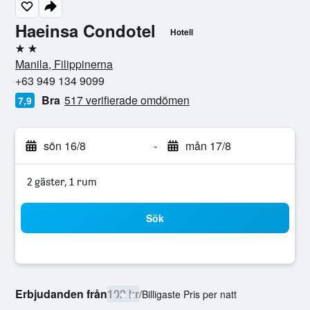
Haeinsa Condotel
Hotell
2 stjärnor
Manila, Filippinerna
+63 949 134 9099
Bra
517 verifierade omdömen
7,9
sön 16/8
-
mån 17/8
2 gäster, 1 rum
Sök
Erbjudanden från
102 kr
/
Billigaste Pris per natt