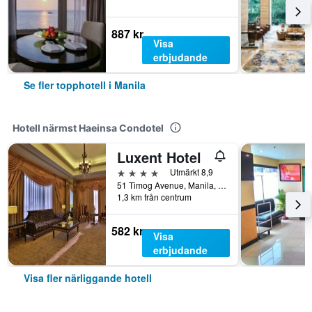
887 kr
Visa
erbjudande
Se fler topphotell i Manila
Hotell närmst Haeinsa Condotel
Luxent Hotel
4 stjärnor
Utmärkt 8,9
51 Timog Avenue, Manila, Filippinerna
1,3 km från centrum
582 kr
Visa
erbjudande
Visa fler närliggande hotell