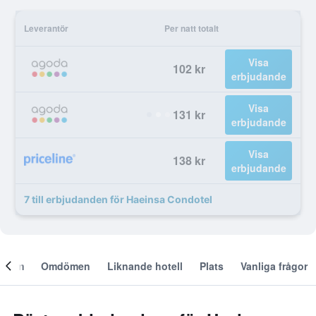
Leverantör
Per natt totalt
Visa
102 kr
erbjudande
Visa
131 kr
erbjudande
Visa
138 kr
erbjudande
7 till erbjudanden för Haeinsa Condotel
Om
Omdömen
Liknande hotell
Plats
Vanliga frågor