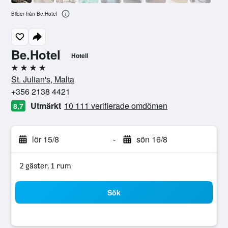
Bilder från Be.Hotel
Be.Hotel
Hotell
4 stjärnor
St. Julian's, Malta
+356 2138 4421
Utmärkt
10 111 verifierade omdömen
8,7
lör 15/8
-
sön 16/8
2 gäster, 1 rum
Sök