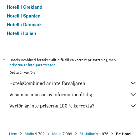
Hotell i Grekland
Hotell i Spanien
Hotell i Danmark
Hotell i Italien
Hotell i Thailand
*
HotelsCombined försöker alltid få till en korrekt prissättning, men
priserna är inte garanterade
.
Detta är varför:
HotelsCombined är inte försäljaren
Vi samlar massor av information åt dig
Varför är inte priserna 100 % korrekta?
Hem
Malta
9 702
Malta
7 989
St. Julian's
1 076
Be.Hotel