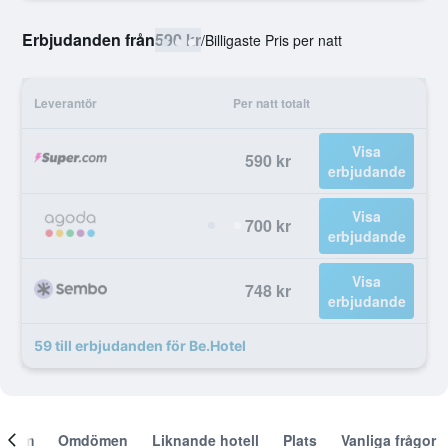
Erbjudanden från
590 kr
/
Billigaste Pris per natt
Leverantör
Per natt totalt
Visa
590 kr
erbjudande
Visa
700 kr
erbjudande
Visa
748 kr
erbjudande
59 till erbjudanden för Be.Hotel
Om
Omdömen
Liknande hotell
Plats
Vanliga frågor