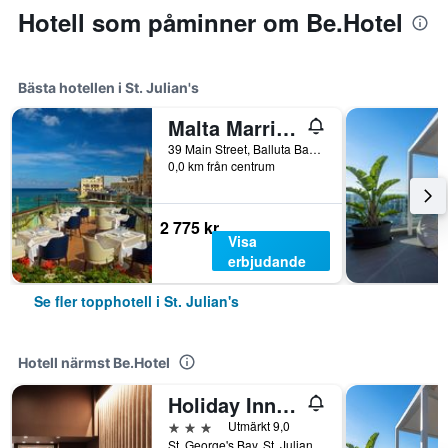
Hotell som påminner om Be.Hotel
Bästa hotellen i St. Julian's
Malta Marriott Resort & Spa
39 Main Street, Balluta Bay, St. Julian's, Malta
0,0 km från centrum
2 775 kr
Visa
erbjudande
Se fler topphotell i St. Julian's
Hotell närmst Be.Hotel
Holiday Inn Express Malta By IHG
3 stjärnor
Utmärkt 9,0
St. George's Bay, St. Julian's, Malta