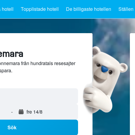
 hotell
Topplistade hotell
De billigaste hotellen
Ställen 
nemara
onnemara från hundratals resesajter
spara.
-
fre 14/8
Sök