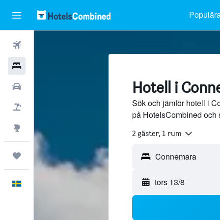
Populära
Flyg
Hotell
Hotell i Con
Hyrbilar
Sök och jämför hotell i C
Flyg+hotell
på HotelsCombined och 
Explore
2 gäster, 1 rum
Trips
tors 13/8
Svenska