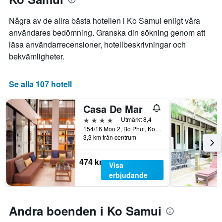
axel
som
som
visar
visar
Några av de allra bästa hotellen i Ko Samui enligt våra
antalet
det
användares bedömning. Granska din sökning genom att
dagar
genomsnittliga
läsa användarrecensioner, hotellbeskrivningar och
innan
priset
vistelsen.
bekvämligheter.
som
Diagrammet
hittats
har
under
1
Se alla 107 hotell
de
Y-
senaste
axel
3
Casa De Mar
som
dagarna
visar
4 stjärnor
Utmärkt 8,4
för
det
154/16 Moo 2, Bo Phut, Ko Samui, Thailand
ett
3,3 km från centrum
genomsnittliga
rum
rumspriset.
i
helgen.
474 kr
Visa
erbjudande
Andra boenden i Ko Samui