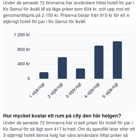
för
Under de senaste 72 timmarna har användare hittat hotell för par i
det
senaste
varje
Ko Samui för ikväll till så låga priser som 604 kr, och upp mot ett
genomsnittliga
3
veckodag.
rumspriset.
genomsnittspris på 2 150 kr. Priserna börjar från 915 kr för ett 4-
dagarna.
Diagrammet
stjärnigt hotell för par i Ko Samui för ikväll.
har
1
1 200 kr
X-
Bar
axel
Chart
graphic.
chart
som
800 kr
with
visar
5
veckodagarna.
bars.
400 kr
Diagrammet
har
Diagrammet
1
0
visar
Y-
3-stjärnigt
1-stjärnigt
4-stjärnigt
2-stjärnigt
5-stjärnigt
det
axel
genomsnittliga
som
End
priset
visar
of
som
interactive
det
hittats
chart
genomsnittliga
Hur mycket kostar ett rum på city den här helgen?
under
rumspriset.
de
Under de senaste 72 timmarna har vi sett priser för hotell för par i
senaste
Ko Samui för så lågt som 417 kr/natt. Om du specifikt letar efter ett
3
3-stjärnigt hotell denna helg har våra användare hittat priser så
dagarna