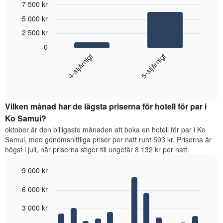
7 500 kr
Bar
Chart
5 000 kr
graphic.
chart
with
2 500 kr
2
0
bars.
4-stjärnigt
5-stjärnigt
Diagrammet
visar
End
of
det
interactive
genomsnittliga
chart
priset
Vilken månad har de lägsta priserna för hotell för par i
för
Ko Samui?
ett
oktober är den billigaste månaden att boka en hotell för par i Ko
dubbelrum
Samui, med genomsnittliga priser per natt runt 593 kr. Priserna är
under
högst i juli, när priserna stiger till ungefär 8 132 kr per natt.
de
senaste
9 000 kr
3
dagarna
Bar
Chart
6 000 kr
graphic.
sammanställt
chart
with
utifrån
12
3 000 kr
antalet
bars.
stjärnor.