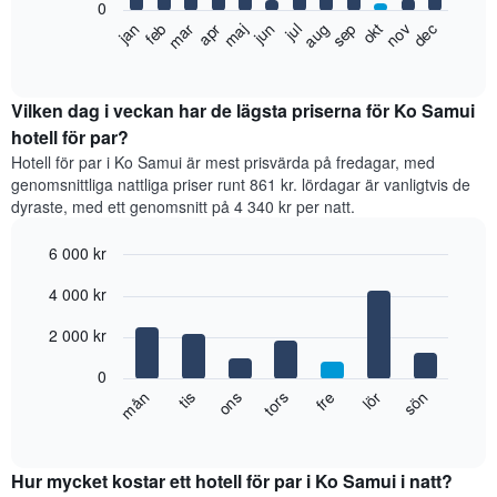
0
Diagrammet
Diagrammet
feb
maj
aug
nov
jan
apr
jul
okt
mar
jun
sep
dec
har
visar
End
1
of
det
X-
interactive
genomsnittliga
chart
axel
rumspriset
Vilken dag i veckan har de lägsta priserna för Ko Samui
som
månad
hotell för par?
visar
för
hotellkategorier
Hotell för par i Ko Samui är mest prisvärda på fredagar, med
månad.
utifrån
genomsnittliga nattliga priser runt 861 kr. lördagar är vanligtvis de
Diagrammet
antalet
dyraste, med ett genomsnitt på 4 340 kr per natt.
har
stjärnor.
1
Diagrammet
6 000 kr
X-
har
axel
Bar
Chart
1
4 000 kr
graphic.
som
chart
Y-
with
visar
axel
7
2 000 kr
månaderna.
som
bars.
Diagrammet
visar
0
har
genomsnittspriset
Diagrammet
fre
tors
ons
tis
mån
sön
lör
1
för
visar
End
Y-
of
ett
det
axel
interactive
dubbelrum
genomsnittliga
chart
som
under
rumspriset
Hur mycket kostar ett hotell för par i Ko Samui i natt?
visar
de