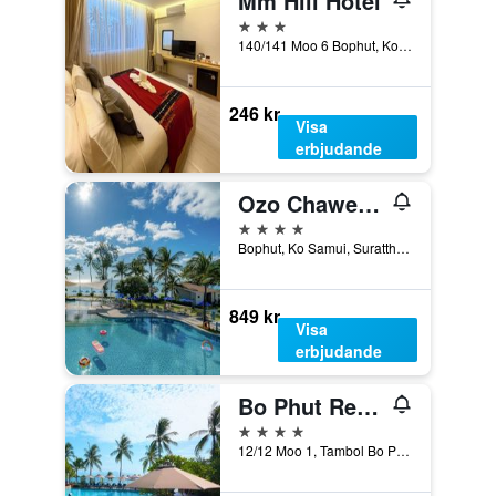
Mm Hill Hotel
3 stjärnor
140/141 Moo 6 Bophut, Ko Samui, Thailand
246 kr
Visa
erbjudande
Ozo Chaweng Samui - Sha Extra Plus
4 stjärnor
Bophut, Ko Samui, Suratthani, Ko Samui, Thailand
849 kr
Visa
erbjudande
Bo Phut Resort & Spa
4 stjärnor
12/12 Moo 1, Tambol Bo Phut, Ko Samui, Thailand