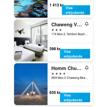
1 413 kr
Visa
erbjudande
Chaweng Villawee
3 stjärnor
174 Moo 2, Tambon Bophut, Chaweng Beach, Ko Samui, Thailand
398 kr
Visa
erbjudande
Homm Chura Samui
4 stjärnor
99/9 Moo 2 Chaweng Beach, Ko Samui, Thailand
635 kr
Visa
erbjudande