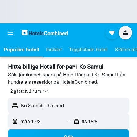
Populära hotell
Insikter
Topplistade hotell
Ställen at
Hitta billiga Hotell för par i Ko Samui
Sök, jämför och spara på Hotell för par i Ko Samui från
hundratals resesidor på HotelsCombined.
2 gäster, 1 rum
Ko Samui, Thailand
mån 17/8
-
tis 18/8