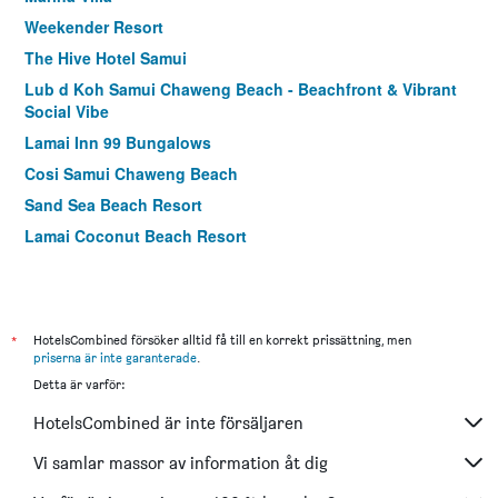
Weekender Resort
The Hive Hotel Samui
Lub d Koh Samui Chaweng Beach - Beachfront & Vibrant
Social Vibe
Lamai Inn 99 Bungalows
Cosi Samui Chaweng Beach
Sand Sea Beach Resort
Lamai Coconut Beach Resort
Smile House
Samui Mermaid Resort
Samui First House Hotel
*
HotelsCombined försöker alltid få till en korrekt prissättning, men
ibis Samui Bophut
priserna är inte garanterade
.
Detta är varför:
Pattra Vill Resort
Chaweng Villawee
HotelsCombined är inte försäljaren
Evergreen Resort
Vi samlar massor av information åt dig
Am Samui Palace