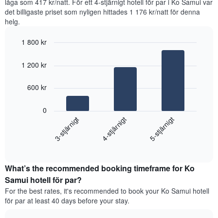
låga som 417 kr/natt. För ett 4-stjärnigt hotell för par i Ko Samui var
för
det billigaste priset som nyligen hittades 1 176 kr/natt för denna
ett
helg.
rum
ikväll,
1 800 kr
sammanställt
Bar
utifrån
Chart
graphic.
chart
antalet
1 200 kr
with
stjärnor.
3
Diagrammet
bars.
600 kr
har
1
Diagrammet
X-
0
visar
axel
4-stjärnigt
3-stjärnigt
5-stjärnigt
det
som
genomsnittliga
visar
End
priset
of
hotellkategorier
som
interactive
utifrån
hittats
chart
antalet
What’s the recommended booking timeframe for Ko
under
stjärnor.
de
Samui hotell för par?
Diagrammet
senaste
For the best rates, it's recommended to book your Ko Samui hotell
har
3
för par at least 40 days before your stay.
1
dagarna
Y-
för