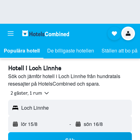
Populära hotell
De billigaste hotellen
Ställen att bo på
Hotell i Loch Linnhe
Sök och jämför hotell i Loch Linnhe från hundratals
resesajter på HotelsCombined och spara.
2 gäster, 1 rum
Loch Linnhe
lör 15/8
-
sön 16/8