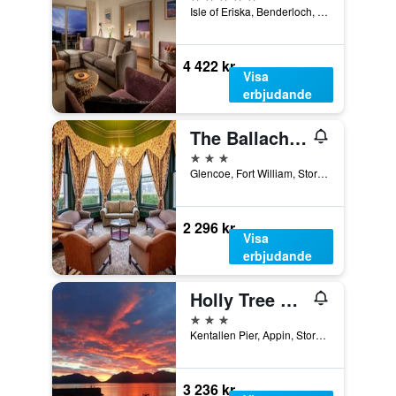
Isle of Eriska, Benderloch, Oban, Storbritannien
4 422 kr
Visa
erbjudande
The Ballachulish Hotel
3 stjärnor
Glencoe, Fort William, Storbritannien
2 296 kr
Visa
erbjudande
Holly Tree Hotel, Swimming Pool & Hot Tub
3 stjärnor
Kentallen Pier, Appin, Storbritannien
3 236 kr