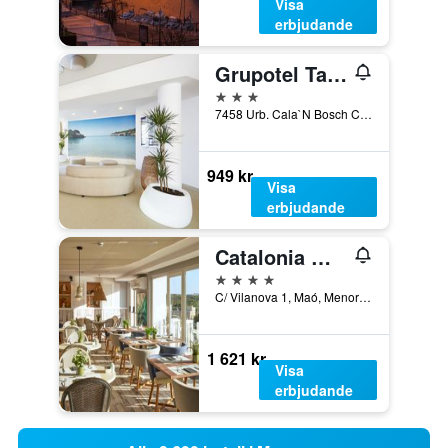
Visa
erbjudande
Grupotel Tamariscos
3 stjärnor
7458 Urb. Cala`N Bosch Ciutadella De Menorca, Ciutadella, Menorca, Spanien
949 kr
Visa
erbjudande
Catalonia Mirador des Port
4 stjärnor
C/ Vilanova 1, Maó, Menorca, Spanien
1 621 kr
Visa
erbjudande