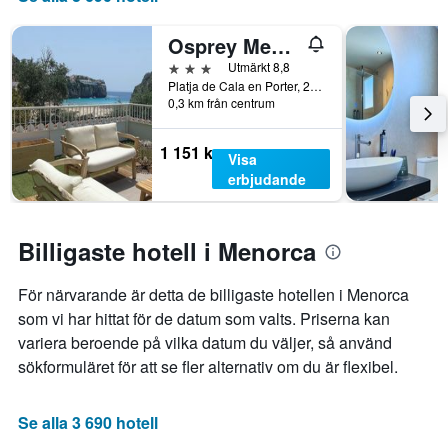
Diagrammet
har
Osprey Menorca Hotel
1
Y-
3 stjärnor
Utmärkt 8,8
axel
Platja de Cala en Porter, 20, Cala en Porter, Menorca, Spanien
som
0,3 km från centrum
visar
det
1 151 kr
Visa
genomsnittliga
erbjudande
rumspriset.
Billigaste hotell i Menorca
För närvarande är detta de billigaste hotellen i Menorca
som vi har hittat för de datum som valts. Priserna kan
variera beroende på vilka datum du väljer, så använd
sökformuläret för att se fler alternativ om du är flexibel.
Se alla 3 690 hotell