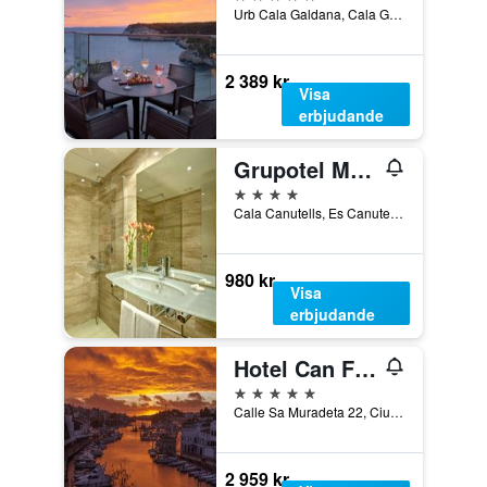
Urb Cala Galdana, Cala Galdana, Menorca, Spanien
2 389 kr
Visa
erbjudande
Grupotel Mar de Menorca
4 stjärnor
Cala Canutells, Es Canutells, Menorca, Spanien
980 kr
Visa
erbjudande
Hotel Can Faustino
5 stjärnor
Calle Sa Muradeta 22, Ciutadella, Menorca, Spanien
2 959 kr