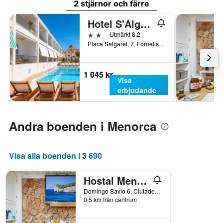
2 stjärnor och färre
Hotel S'Algaret
2 stjärnor
Utmärkt 8,2
Placa Salgaret, 7, Fornells, Menorca, Spanien
1 045 kr
Visa
erbjudande
Andra boenden i Menorca
Visa alla boenden i 3 690
Hostal Menurka
Domingo Savio 6, Ciutadella, Menorca, Spanien
0,5 km från centrum