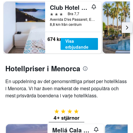
Club Hotel Aguamarina
3 stjärnor
Bra 7,7
Avenida D'es Passarell, Es Mercadal, Menorca, Spanien
8,8 km från centrum
674 kr
Visa
erbjudande
Hotellpriser i Menorca
En uppdelning av det genomsnittliga priset per hotellklass
i Menorca. Vi har även markerat de mest populära och
mest prisvärda boendena i varje hotellklass.
4 stjärnor
4+ stjärnor
Meliá Cala Galdana