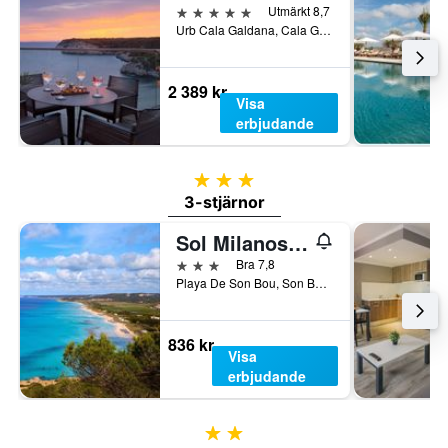
5 stjärnor
Utmärkt 8,7
Urb Cala Galdana, Cala Galdana, Menorca, Spanien
2 389 kr
Visa
erbjudande
3 stjärnor
3-stjärnor
Sol Milanos Pingüinos
3 stjärnor
Bra 7,8
Playa De Son Bou, Son Bou, Menorca, Spanien
836 kr
Visa
erbjudande
2 stjärnor