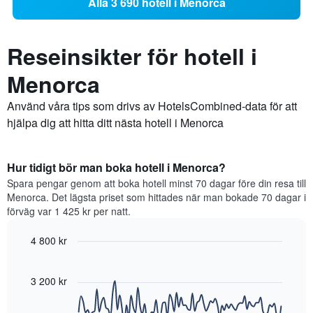
Alla 3 690 hotell i Menorca
Reseinsikter för hotell i
Menorca
Använd våra tips som drivs av HotelsCombined-data för att
hjälpa dig att hitta ditt nästa hotell i Menorca
Hur tidigt bör man boka hotell i Menorca?
Spara pengar genom att boka hotell minst 70 dagar före din resa till
Menorca. Det lägsta priset som hittades när man bokade 70 dagar i
förväg var 1 425 kr per natt.
4 800 kr
Line
Chart
graphic.
chart
with
3 200 kr
90
data
points.