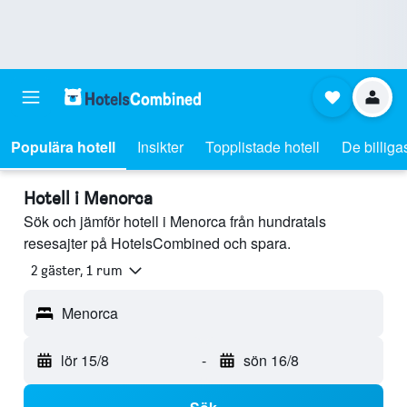
Populära hotell
Insikter
Topplistade hotell
De billiga
Hotell i Menorca
Sök och jämför hotell i Menorca från hundratals
resesajter på HotelsCombined och spara.
2 gäster, 1 rum
Menorca
lör 15/8
-
sön 16/8