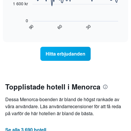
1 600 kr
Diagrammet
visar
0
hur
60
90
30
rumspriset
End
of
förändras
interactive
när
chart
datumet
för
Hitta erbjudanden
vistelsen
närmar
sig.
Diagrammet
har
1
Topplistade hotell i Menorca
X-
axel
Dessa Menorca-boenden är bland de högst rankade av
som
visar
våra användare. Läs användarrecensioner för att få reda
antalet
på varför de här hotellen är bland de bästa.
dagar
innan
vistelsen.
Se alla 3 690 hotell