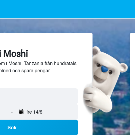
i Moshi
m i Moshi, Tanzania från hundratals
bined och spara pengar.
-
fre 14/8
Sök