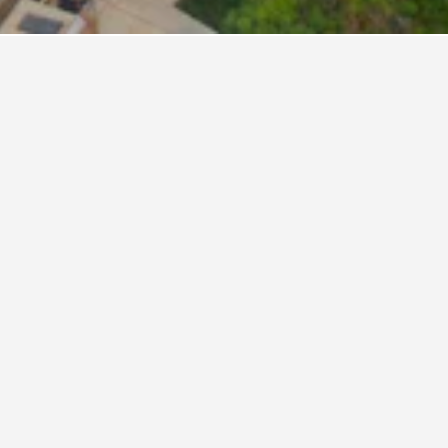
Pink Flamingo Boutique Hotel
3 stjärnor
Utmärkt 9,5
Moshi, Moshi, Tanzania
4,8 km från centrum
Gratis Wifi
Parking
1 767 kr
Visa
Genomsnitt per
erbjudande
natt