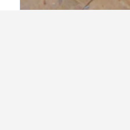
Hem
Tanzania
7 493
Moshi
411
M
Andra boenden 
Visa alla boenden i 411
Br
Mosh
1,1 k
836 
Geno
natt