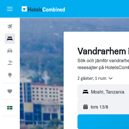
Flyg
Hotell
Vandrarhem 
Hyrbilar
Sök och jämför vandrarhe
Flyg+hotell
resesajter på HotelsCom
Explore
2 gäster, 1 rum
Trips
tors 13/8
Svenska