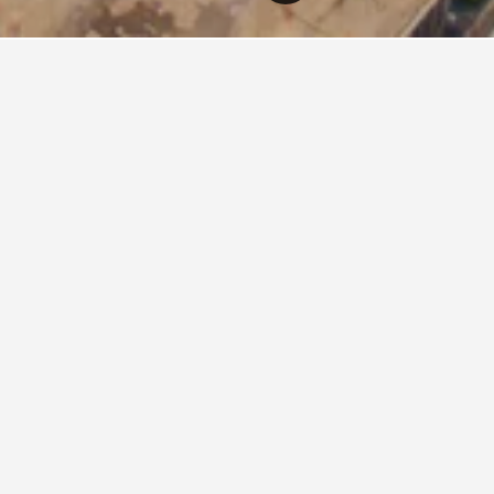
oshi
35
i Moshi
ubru Lodge
i, Tanzania
m från centrum
Aircondition
kr
msnitt per
Visa
erbjudande