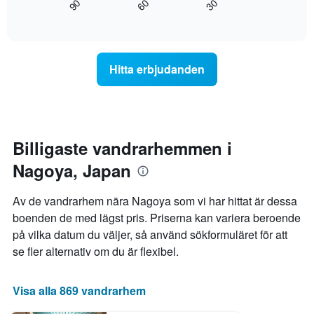
60
90
30
axel
rumspriset
End
of
som
förändras
interactive
visar
när
chart
det
datumet
genomsnittliga
för
Hitta erbjudanden
rumspriset.
vistelsen
närmar
sig.
Diagrammet
har
1
Billigaste vandrarhemmen i
X-
Nagoya, Japan
axel
som
visar
Av de vandrarhem nära Nagoya som vi har hittat är dessa
antalet
boenden de med lägst pris. Priserna kan variera beroende
dagar
på vilka datum du väljer, så använd sökformuläret för att
innan
vistelsen.
se fler alternativ om du är flexibel.
Diagrammet
har
1
Visa alla 869 vandrarhem
Y-
axel