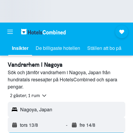
Insikter
De billigaste hotellen
Ställen att bo på
Vandrarhem i Nagoya
Sök och jämför vandrarhem i Nagoya, Japan från
hundratals resesajter på HotelsCombined och spara
pengar.
2 gäster, 1 rum
Nagoya, Japan
tors 13/8
-
fre 14/8