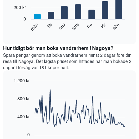
with
visar
7
200 kr
månaderna.
bars.
Diagrammet
0
har
Diagrammet
tis
tors
lör
mån
ons
fre
sön
1
visar
End
Y-
of
det
axel
interactive
genomsnittliga
chart
som
rumspriset
Hur tidigt bör man boka vandrarhem i Nagoya?
visar
för
Spara pengar genom att boka vandrarhem minst 2 dagar före din
det
varje
resa till Nagoya. Det lägsta priset som hittades när man bokade 2
genomsnittliga
veckodag.
rumspriset.
dagar i förväg var 181 kr per natt.
Diagrammet
har
1 200 kr
1
Line
X-
Chart
graphic.
chart
axel
with
800 kr
som
90
visar
data
veckodagarna.
points.
400 kr
Diagrammet
har
Diagrammet
1
visar
0
Y-
hur