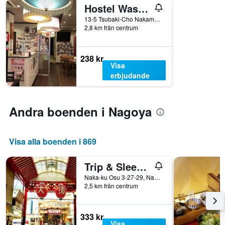
Hostel Wasabi Nagoya Ekimae
som
visar
13-5 Tsubaki-Cho Nakamura-ku, Nagoya, Japan
2,8 km från centrum
det
genomsnittliga
rumspriset.
238 kr
Visa
erbjudande
Andra boenden i Nagoya
Visa alla boenden i 869
Trip & Sleep Hostel
Naka-ku Osu 3-27-29, Nagoya, Japan
2,5 km från centrum
333 kr
Visa