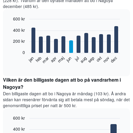
(228 kr). Tvärtom är den dyraste månaden att bo i Nagoya
december (485 kr).
600 kr
Bar
Chart
400 kr
graphic.
chart
with
12
200 kr
bars.
0
Diagrammet
feb
maj
aug
nov
jan
apr
jul
okt
mar
jun
sep
dec
visar
End
of
det
interactive
genomsnittliga
chart
rumspriset
Vilken är den billigaste dagen att bo på vandrarhem i
månad
Nagoya?
för
Den billigaste dagen att bo i Nagoya är måndag (103 kr). Å andra
månad.
sidan kan resenärer förvänta sig att betala mest på söndag, när det
Diagrammet
genomsnittliga priset per natt är 500 kr.
har
1
600 kr
X-
axel
Bar
Chart
400 kr
graphic.
som
chart