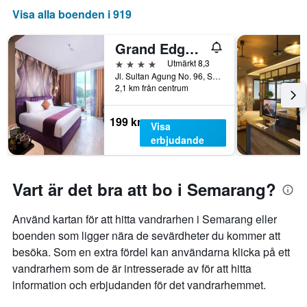
visar
Visa alla boenden i 919
veckodagarna.
Diagrammet
har
Grand Edge Hotel Semarang
1
4 stjärnor
Utmärkt 8,3
Y-
Jl. Sultan Agung No. 96, Semarang, Indonesien
axel
2,1 km från centrum
som
visar
199 kr
det
Visa
genomsnittliga
erbjudande
rumspriset.
Vart är det bra att bo i Semarang?
Använd kartan för att hitta vandrarhen i Semarang eller
boenden som ligger nära de sevärdheter du kommer att
besöka. Som en extra fördel kan användarna klicka på ett
vandrarhem som de är intresserade av för att hitta
information och erbjudanden för det vandrarhemmet.