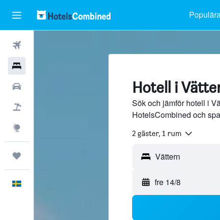
Populära
Flyg
Hotell
Hotell i Vätte
Hyrbilar
Sök och jämför hotell i Vä
Flyg+hotell
HotelsCombined och spa
Explore
2 gäster, 1 rum
Trips
fre 14/8
Svenska