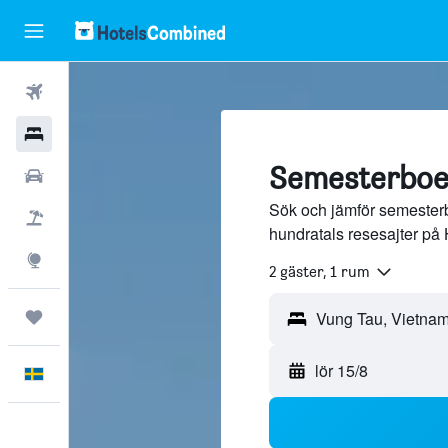
Flyg
Hotell
Semesterboe
Hyrbilar
Sök och jämför semester
Flyg+hotell
hundratals resesajter på
Explore
2 gäster, 1 rum
Trips
lör 15/8
Svenska