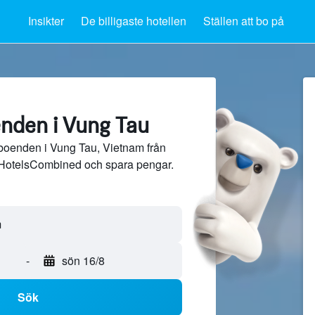
Insikter
De billigaste hotellen
Ställen att bo på
nden i Vung Tau
boenden i Vung Tau, Vietnam från
 HotelsCombined och spara pengar.
-
sön 16/8
Sök