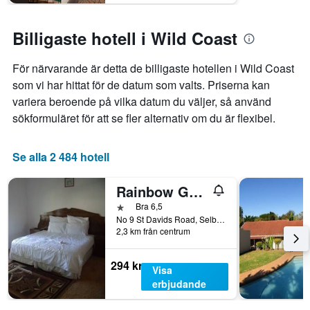
Billigaste hotell i Wild Coast
För närvarande är detta de billigaste hotellen i Wild Coast
som vi har hittat för de datum som valts. Priserna kan
variera beroende på vilka datum du väljer, så använd
sökformuläret för att se fler alternativ om du är flexibel.
Se alla 2 484 hotell
Rainbow Guesthouse
1 stjärna
Bra 6,5
No 9 St Davids Road, Selborne, East London, Östra Kapprovinsen, Sydafrika
2,3 km från centrum
294 kr
Visa
erbjudande