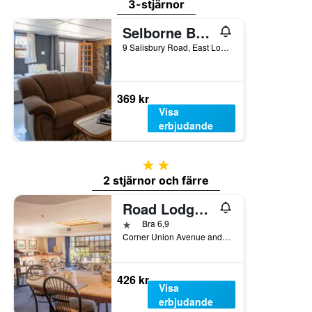
3-stjärnor
Selborne Bed and Breakfast
9 Salisbury Road, East London, Östra Kapprovinsen, Sydafrika
369 kr
Visa
erbjudande
2 stjärnor
2 stjärnor och färre
Road Lodge East London
1 stjärna
Bra 6,9
Corner Union Avenue and Cheltenham Road, East London, Östra Kapprovinsen, Sydafrika
426 kr
Visa
erbjudande