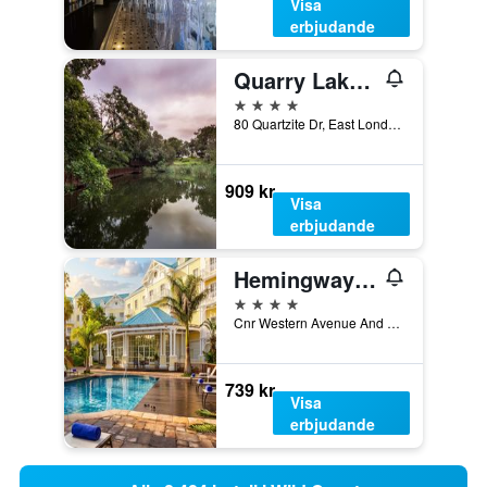
Visa
erbjudande
Quarry Lake Inn
4 stjärnor
80 Quartzite Dr, East London, Östra Kapprovinsen, Sydafrika
909 kr
Visa
erbjudande
Hemingways Hotel
4 stjärnor
Cnr Western Avenue And Two Rivers Drive, East London, Östra Kapprovinsen, Sydafrika
739 kr
Visa
erbjudande