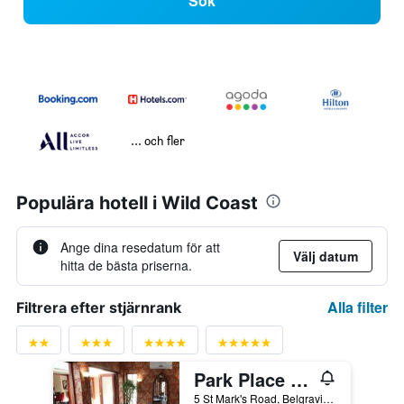
Sök
... och fler
Populära hotell i Wild Coast
Ange dina resedatum för att
Välj datum
hitta de bästa priserna.
Alla filter
Filtrera efter stjärnrank
Park Place Boutique Guesthouse
5 St Mark's Road, Belgravia, East London, Östra Kapprovinsen, Sydafrika