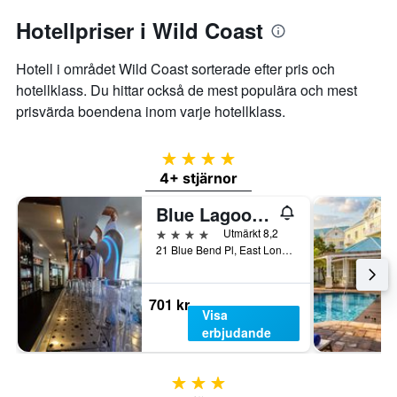
Hotellpriser i Wild Coast
Hotell i området Wild Coast sorterade efter pris och
hotellklass. Du hittar också de mest populära och mest
prisvärda boendena inom varje hotellklass.
4 stjärnor
4+ stjärnor
Blue Lagoon Hotel and Conference Centre
4 stjärnor
Utmärkt 8,2
21 Blue Bend Pl, East London, Östra Kapprovinsen, Sydafrika
701 kr
Visa
erbjudande
3 stjärnor