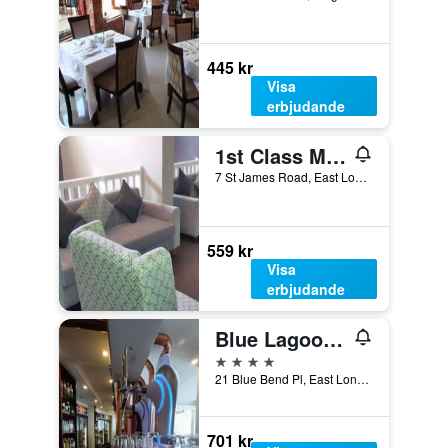
445 kr
Visa
erbjudande
1st Class Manor B&B
7 St James Road, East London, Östra Kapprovinsen, Sydafrika
559 kr
Visa
erbjudande
Blue Lagoon Hotel and Conference Centre
4 stjärnor
21 Blue Bend Pl, East London, Östra Kapprovinsen, Sydafrika
701 kr