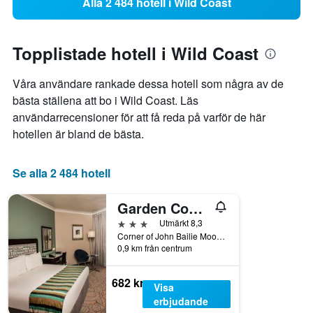
Alla 2 484 hotell i Wild Coast
Topplistade hotell i Wild Coast
Våra användare rankade dessa hotell som några av de
bästa ställena att bo i Wild Coast. Läs
användarrecensioner för att få reda på varför de här
hotellen är bland de bästa.
Se alla 2 484 hotell
Garden Court East London
3 stjärnor
Utmärkt 8,3
Corner of John Bailie Moore Street, East London, Östra Kapprovinsen, Sydafrika
0,9 km från centrum
682 kr
Visa
erbjudande