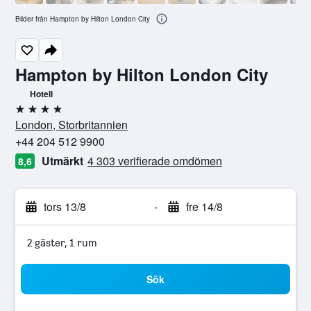
Bilder från Hampton by Hilton London City
Hampton by Hilton London City
Hotell
4 stjärnor
London, Storbritannien
+44 204 512 9900
Utmärkt
4 303 verifierade omdömen
8,6
tors 13/8
-
fre 14/8
2 gäster, 1 rum
Sök