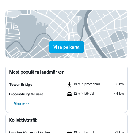
Visa på karta
Mest populära landmärken
19 min promenad
1,5 km
Tower Bridge
12 min körtid
4,6 km
Bloomsbury Square
Visa mer
Kollektivtrafik
19 min körtid
7,2 km
London Victoria Station