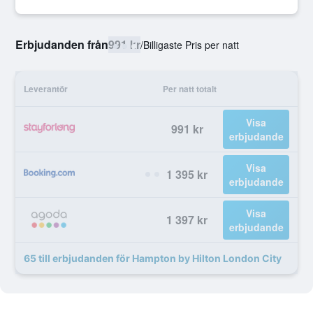
Erbjudanden från
991 kr
/
Billigaste Pris per natt
Leverantör
Per natt totalt
Visa
991 kr
erbjudande
Visa
1 395 kr
erbjudande
Visa
1 397 kr
erbjudande
65 till erbjudanden för Hampton by Hilton London City