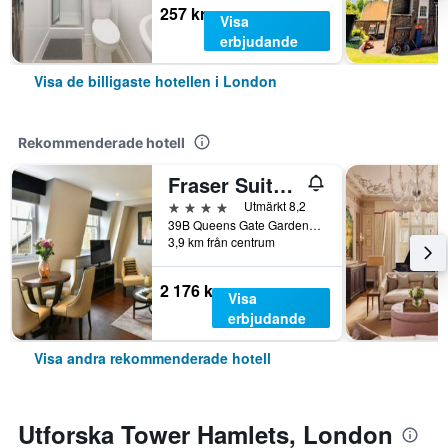
257 kr
Visa
erbjudande
Visa de billigaste hotellen i London
Rekommenderade hotell
Fraser Suites Queens Gate
4 stjärnor
Utmärkt 8,2
39B Queens Gate Gardens, London, Storbritannien
3,9 km från centrum
2 176 kr
Visa
erbjudande
Visa andra rekommenderade hotell
Utforska Tower Hamlets, London