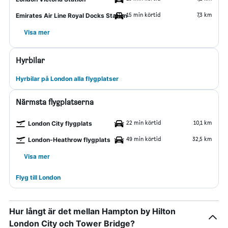
15 min körtid
7,3 km
Emirates Air Line Royal Docks Station
Visa mer
Hyrbilar
Hyrbilar på London alla flygplatser
Närmsta flygplatserna
22 min körtid
10,1 km
London City flygplats
49 min körtid
32,5 km
London-Heathrow flygplats
Visa mer
Flyg till London
Hur långt är det mellan Hampton by Hilton
London City och Tower Bridge?