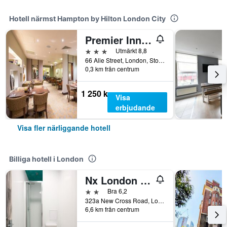
Hotell närmst Hampton by Hilton London City
Premier Inn London City - Aldgate
3 stjärnor
Utmärkt 8,8
66 Alie Street, London, Storbritannien
0,3 km från centrum
1 250 kr
Visa
erbjudande
Visa fler närliggande hotell
Billiga hotell i London
Nx London Hostel
2 stjärnor
Bra 6,2
323a New Cross Road, London, Storbritannien
6,6 km från centrum