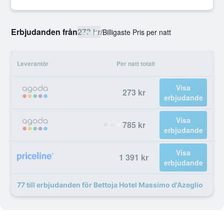
Erbjudanden från
273 kr
/
Billigaste Pris per natt
Leverantör
Per natt totalt
Visa
273 kr
erbjudande
Visa
785 kr
erbjudande
Visa
1 391 kr
erbjudande
77 till erbjudanden för Bettoja Hotel Massimo d'Azeglio