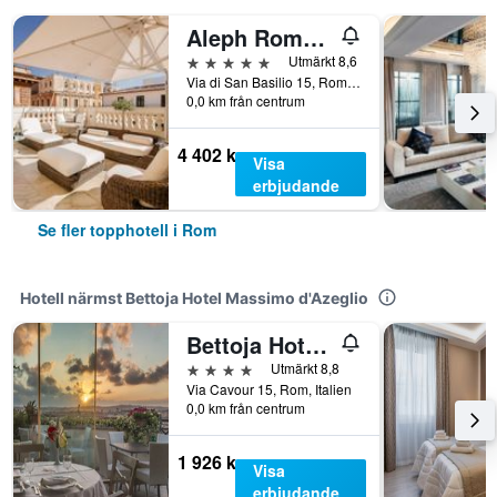
Aleph Rome Hotel, Curio Collection by Hilton
5 stjärnor
Utmärkt 8,6
Via di San Basilio 15, Rom, Italien
0,0 km från centrum
4 402 kr
Visa
erbjudande
Se fler topphotell i Rom
Hotell närmst Bettoja Hotel Massimo d'Azeglio
Bettoja Hotel Mediterraneo
4 stjärnor
Utmärkt 8,8
Via Cavour 15, Rom, Italien
0,0 km från centrum
1 926 kr
Visa
erbjudande