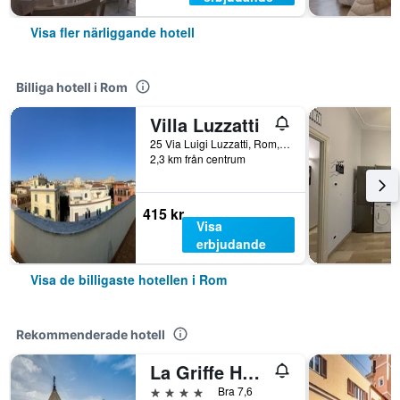
Visa fler närliggande hotell
Billiga hotell i Rom
Villa Luzzatti
25 Via Luigi Luzzatti, Rom, Italien
2,3 km från centrum
415 kr
Visa
erbjudande
Visa de billigaste hotellen i Rom
Rekommenderade hotell
La Griffe Hotel Roma
4 stjärnor
Bra 7,6