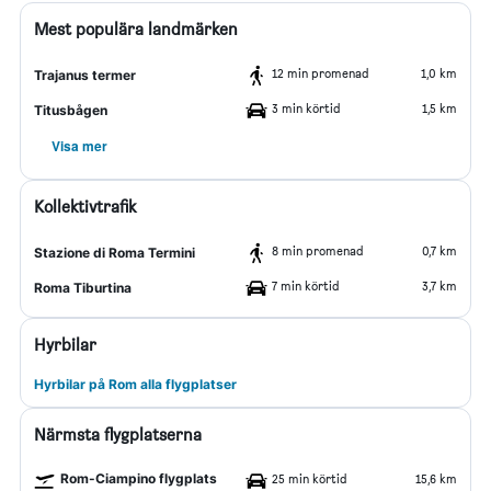
Mest populära landmärken
12 min promenad
1,0 km
Trajanus termer
3 min körtid
1,5 km
Titusbågen
Visa mer
Kollektivtrafik
8 min promenad
0,7 km
Stazione di Roma Termini
7 min körtid
3,7 km
Roma Tiburtina
Hyrbilar
Hyrbilar på Rom alla flygplatser
Närmsta flygplatserna
Rom-Ciampino flygplats
25 min körtid
15,6 km