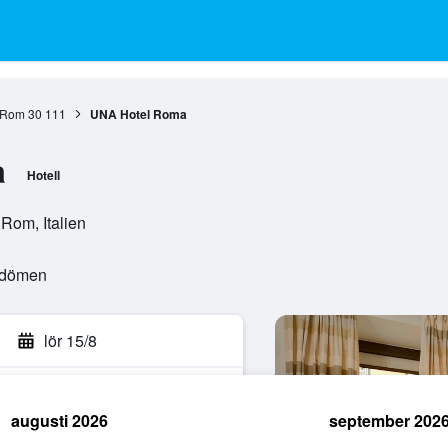
Rom
30 111
UNA Hotel Roma
a
Hotell
Rom, Italien
mdömen
lör 15/8
augusti 2026
september 202