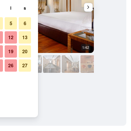
l
s
5
6
12
13
1/42
Sovrum
19
20
26
27