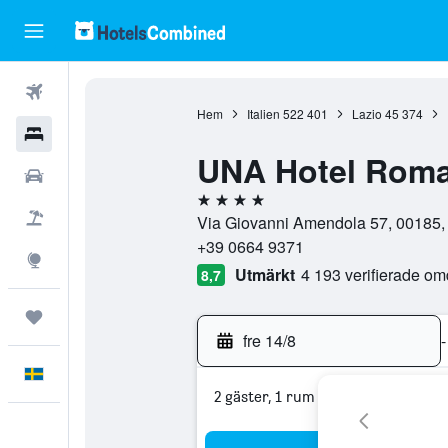
Flyg
Hem
Italien
522 401
Lazio
45 374
Hotell
UNA Hotel Rom
Hyrbilar
4 stjärnor
Flyg+hotell
Via Giovanni Amendola 57, 00185, 
+39 0664 9371
Explore
Utmärkt
4 193 verifierade o
8,7
Trips
fre 14/8
-
Svenska
2 gäster, 1 rum