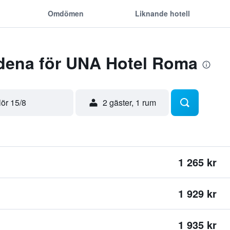
Omdömen
Liknande hotell
dena för UNA Hotel Roma
lör 15/8
2 gäster, 1 rum
1 265 kr
1 929 kr
1 935 kr