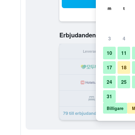
Sö
m
t
1 265 kr
Erbjudanden från
/
B
3
4
Leverantör
Per 
10
11
1 
17
18
24
25
1 
31
1 
Billigare
M
79 till erbjudanden för UNA Hotel 