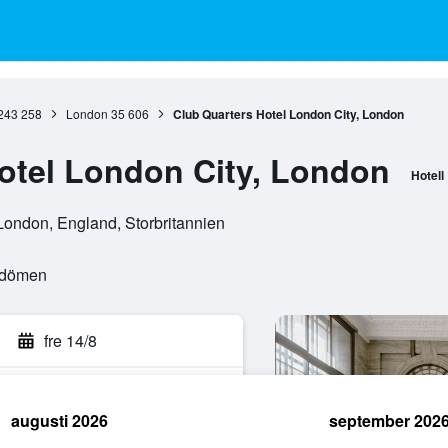
243 258
London
35 606
Club Quarters Hotel London City, London
otel London City, London
Hotell
ondon, England, Storbritannien
mdömen
fre 14/8
augusti 2026
september 202