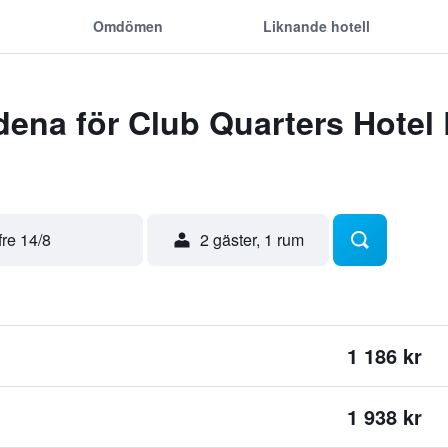
Omdömen
Liknande hotell
ena för Club Quarters Hotel 
fre 14/8
2 gäster, 1 rum
1 186 kr
1 938 kr