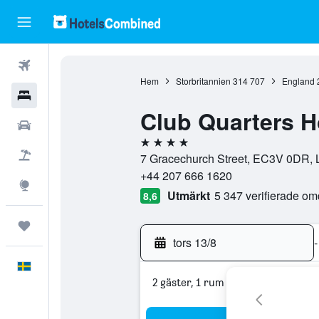
Flyg
Hem
Storbritannien
314 707
England
Hotell
Club Quarters H
Hyrbilar
4 stjärnor
Flyg+hotell
7 Gracechurch Street, EC3V 0DR, L
+44 207 666 1620
Explore
Utmärkt
5 347 verifierade o
8,6
Trips
tors 13/8
-
Svenska
2 gäster, 1 rum