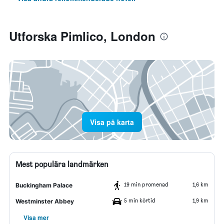
Utforska Pimlico, London
Visa på karta
Mest populära landmärken
19 min promenad
1,6 km
Buckingham Palace
5 min körtid
1,9 km
Westminster Abbey
Visa mer