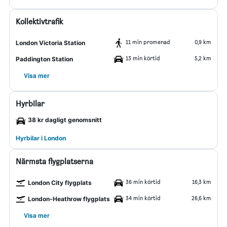
Kollektivtrafik
11 min promenad
0,9 km
London Victoria Station
13 min körtid
5,2 km
Paddington Station
Visa mer
Hyrbilar
38 kr dagligt genomsnitt
Hyrbilar i London
Närmsta flygplatserna
36 min körtid
16,3 km
London City flygplats
34 min körtid
26,6 km
London-Heathrow flygplats
Visa mer