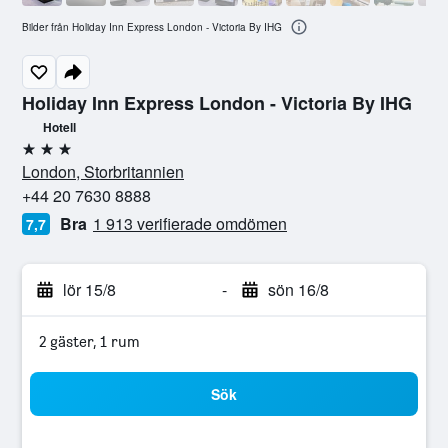
Bilder från Holiday Inn Express London - Victoria By IHG
Holiday Inn Express London - Victoria By IHG
Hotell
3 stjärnor
London, Storbritannien
+44 20 7630 8888
Bra
1 913 verifierade omdömen
7,7
lör 15/8
-
sön 16/8
2 gäster, 1 rum
Sök