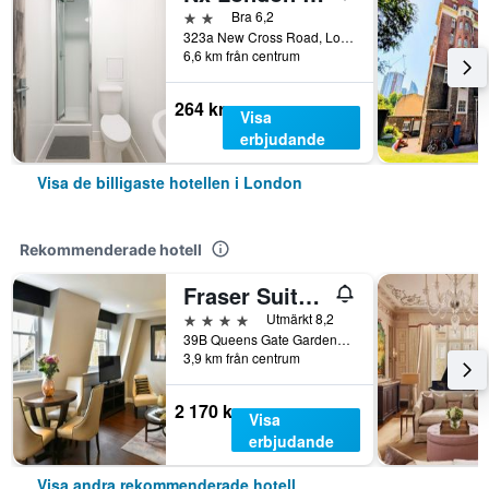
2 stjärnor
Bra 6,2
323a New Cross Road, London, Storbritannien
6,6 km från centrum
264 kr
Visa
erbjudande
Visa de billigaste hotellen i London
Rekommenderade hotell
Fraser Suites Queens Gate
4 stjärnor
Utmärkt 8,2
39B Queens Gate Gardens, London, Storbritannien
3,9 km från centrum
2 170 kr
Visa
erbjudande
Visa andra rekommenderade hotell