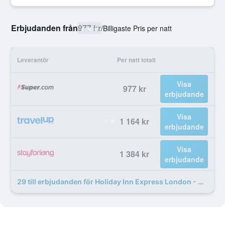
Erbjudanden från
977 kr
/
Billigaste Pris per natt
Leverantör
Per natt totalt
Visa
977 kr
erbjudande
Visa
1 164 kr
erbjudande
Visa
1 384 kr
erbjudande
29 till erbjudanden för Holiday Inn Express London - Victoria By IHG