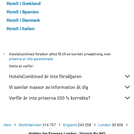
Hotell i Grekland
Hotell i Spanien
Hotell i Danmark
Hotell i Italien
Hotell i Thailand
*
HotelsCombined försöker alltid få till en korrekt prissättning, men
priserna är inte garanterade
.
Detta är varför:
HotelsCombined är inte försäljaren
Vi samlar massor av information åt dig
Varför är inte priserna 100 % korrekta?
Hem
Storbritannien
314 707
England
243 258
London
35 606
Holiday Inn Express London - Victoria By IHG