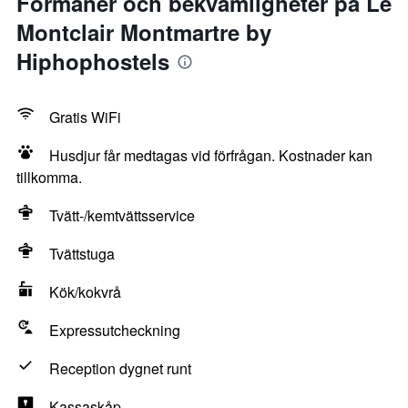
Förmåner och bekvämligheter på Le
Montclair Montmartre by
Hiphophostels
Gratis WiFi
Husdjur får medtagas vid förfrågan. Kostnader kan
tillkomma.
Tvätt-/kemtvättsservice
Tvättstuga
Kök/kokvrå
Expressutcheckning
Reception dygnet runt
Kassaskåp