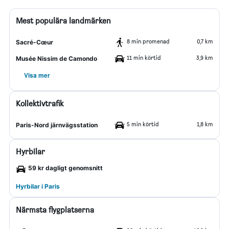
Mest populära landmärken
8 min promenad
0,7 km
Sacré-Cœur
11 min körtid
3,9 km
Musée Nissim de Camondo
Visa mer
Kollektivtrafik
5 min körtid
1,8 km
Paris-Nord järnvägsstation
Hyrbilar
59 kr dagligt genomsnitt
Hyrbilar i Paris
Närmsta flygplatserna