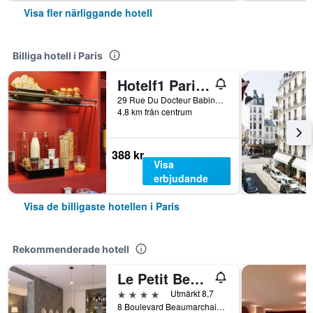
Visa fler närliggande hotell
Billiga hotell i Paris
Hotelf1 Paris Saint Ouen Marché Aux Puces
29 Rue Du Docteur Babinski, Paris, Frankrike
4,8 km från centrum
388 kr
Visa
erbjudande
Visa de billigaste hotellen i Paris
Rekommenderade hotell
Le Petit Beaumarchais Hotel & Spa
4 stjärnor
Utmärkt 8,7
8 Boulevard Beaumarchais, Paris, Frankrike