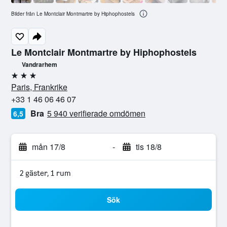
Bilder från Le Montclair Montmartre by Hiphophostels
Le Montclair Montmartre by Hiphophostels
Vandrarhem
3 stjärnor
Paris, Frankrike
+33 1 46 06 46 07
Bra
5 940 verifierade omdömen
6,5
mån 17/8
-
tis 18/8
2 gäster, 1 rum
Sök