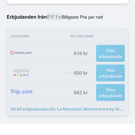
Erbjudanden från
616 kr
/
Billigaste Pris per natt
Leverantör
Per natt totalt
Visa
616 kr
erbjudande
Visa
650 kr
erbjudande
Visa
662 kr
erbjudande
38 till erbjudanden för Le Montclair Montmartre by Hiphophostels