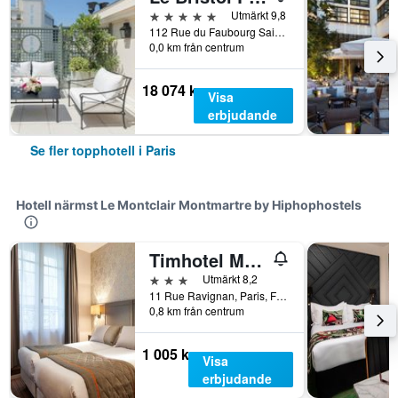
5 stjärnor
Utmärkt 9,8
112 Rue du Faubourg Saint Honoré, Paris, Frankrike
0,0 km från centrum
18 074 kr
Visa
erbjudande
Se fler topphotell i Paris
Hotell närmst Le Montclair Montmartre by Hiphophostels
Timhotel Montmartre
3 stjärnor
Utmärkt 8,2
11 Rue Ravignan, Paris, Frankrike
0,8 km från centrum
1 005 kr
Visa
erbjudande