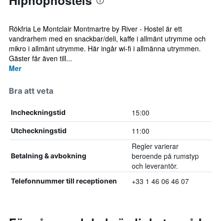
Hiphophostels
Rökfria Le Montclair Montmartre by River - Hostel är ett
vandrarhem med en snackbar/deli, kaffe i allmänt utrymme och
mikro i allmänt utrymme. Här ingår wi-fi i allmänna utrymmen.
Gäster får även till...
Mer
Bra att veta
15:00
Incheckningstid
11:00
Utcheckningstid
Regler varierar
beroende på rumstyp
Betalning & avbokning
och leverantör.
+33 1 46 06 46 07
Telefonnummer till receptionen