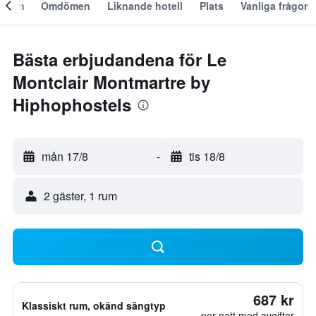
Om
Omdömen
Liknande hotell
Plats
Vanliga frågor
Bästa erbjudandena för Le
Montclair Montmartre by
Hiphophostels
mån 17/8
-
tis 18/8
2 gäster, 1 rum
687 kr
Klassiskt rum, okänd sängtyp
per natt med avgifter