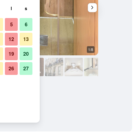
l
s
5
6
12
13
1/8
Övrigt
19
20
26
27