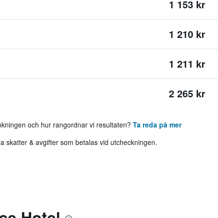
1 153 kr
1 210 kr
1 211 kr
2 265 kr
ankningen och hur rangordnar vi resultaten?
Ta reda på mer
 skatter & avgifter som betalas vid utcheckningen.
se Hotel