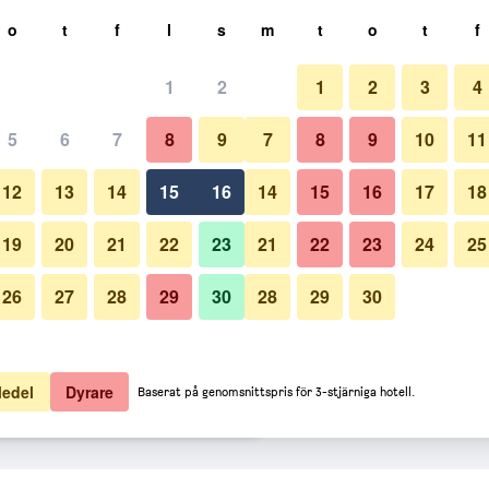
k
o
t
f
l
s
m
t
o
t
f
1
2
1
2
3
4
ligaste Pris per natt
5
6
7
8
9
7
8
9
10
11
Badrum
natt totalt
12
13
14
15
16
14
15
16
17
18
19 kr
Visa erbjudande
19
20
21
22
23
21
22
23
24
25
26
27
28
29
30
28
29
30
Bilder från Linden House Hotel
37 kr
Visa erbjudande
84 kr
Visa erbjudande
edel
Dyrare
Baserat på genomsnittspris för 3-stjärniga hotell.
e Hotel