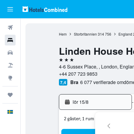
Flyg
Hem
Storbritannien
314 756
England
Hotell
Linden House H
Hyrbilar
3 stjärnor
Flyg+hotell
4-6 Sussex Place, , London, Englan
+44 207 723 9853
Explore
Bra
6 077 verifierade omdöm
7,4
Trips
lör 15/8
-
Svenska
2 gäster, 1 rum