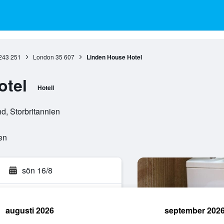
243 251
London
35 607
Linden House Hotel
otel
Hotell
d, Storbritannien
en
sön 16/8
augusti 2026
september 202