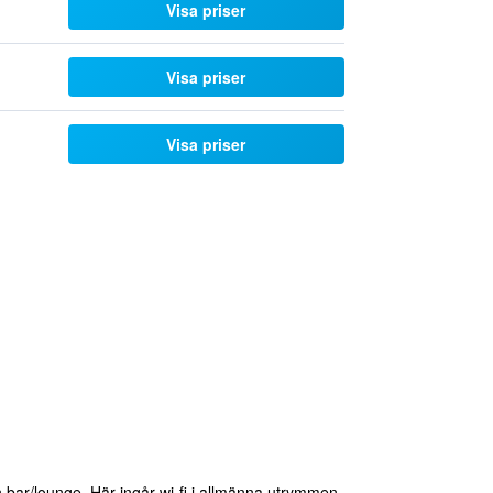
Visa priser
Visa priser
Visa priser
n bar/lounge. Här ingår wi-fi i allmänna utrymmen.