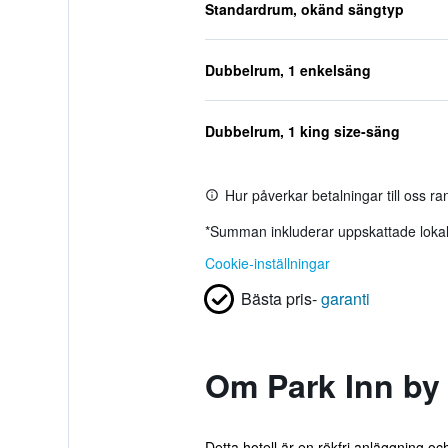
Standardrum, okänd sängtyp
Dubbelrum, 1 enkelsäng
Dubbelrum, 1 king size-säng
Hur påverkar betalningar till oss r
*
Summan inkluderar uppskattade lokala
Cookie-inställningar
Bästa pris-
garanti
Om Park Inn by
Detta hotell är en rökfri anläggning o