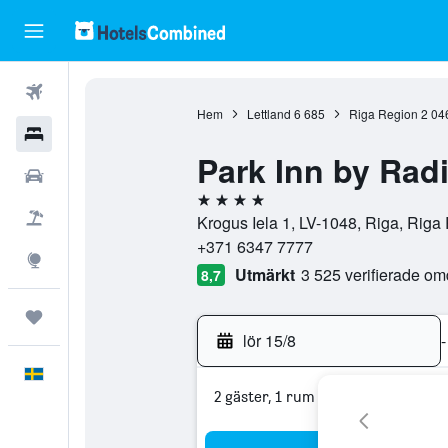
Flyg
Hem
Lettland
6 685
Riga Region
2 04
Hotell
Park Inn by Rad
Hyrbilar
4 stjärnor
Flyg+hotell
Krogus Iela 1, LV-1048, Riga, Riga 
+371 6347 7777
Explore
Utmärkt
3 525 verifierade o
8,7
Trips
lör 15/8
-
Svenska
2 gäster, 1 rum