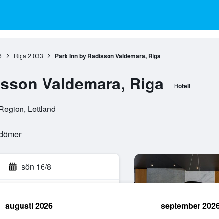
6
Riga
2 033
Park Inn by Radisson Valdemara, Riga
isson Valdemara, Riga
Hotell
Region, Lettland
mdömen
sön 16/8
augusti 2026
september 202