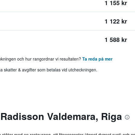
1 155 kr
1 122 kr
1 588 kr
ankningen och hur rangordnar vi resultaten?
Ta reda på mer
 skatter & avgifter som betalas vid utcheckningen.
 Radisson Valdemara, Riga
ch ståtar med en restaurang, ett fitnesscenter (öppet dygnet runt) och e