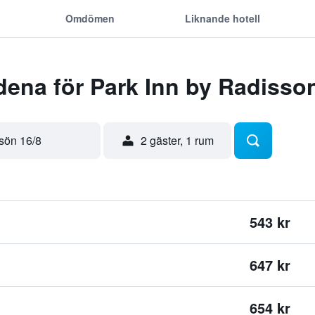
Omdömen
Liknande hotell
ena för Park Inn by Radisso
sön 16/8
2 gäster, 1 rum
543 kr
647 kr
654 kr