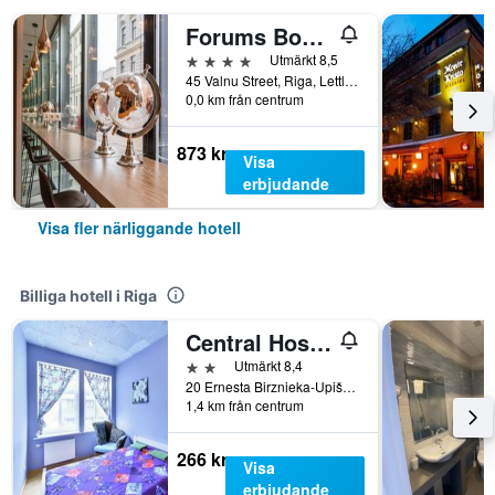
Forums Boutique Hotel
4 stjärnor
Utmärkt 8,5
45 Valnu Street, Riga, Lettland
0,0 km från centrum
873 kr
Visa
erbjudande
Visa fler närliggande hotell
Billiga hotell i Riga
Central Hostel
2 stjärnor
Utmärkt 8,4
20 Ernesta Birznieka-Upiša Iela, Riga, Lettland
1,4 km från centrum
266 kr
Visa
erbjudande