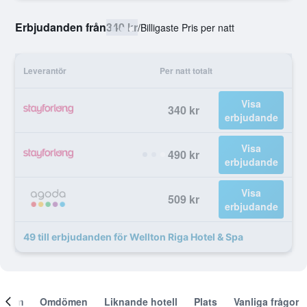
Erbjudanden från
340 kr
/
Billigaste Pris per natt
Leverantör
Per natt totalt
Visa
340 kr
erbjudande
Visa
490 kr
erbjudande
Visa
509 kr
erbjudande
49 till erbjudanden för Wellton Riga Hotel & Spa
Om
Omdömen
Liknande hotell
Plats
Vanliga frågor