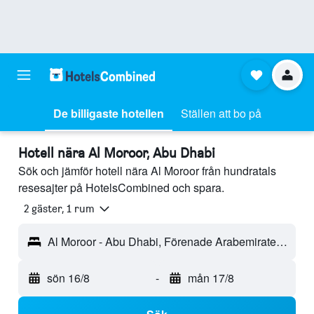
De billigaste hotellen
Ställen att bo på
Hotell nära Al Moroor, Abu Dhabi
Sök och jämför hotell nära Al Moroor från hundratals
resesajter på HotelsCombined och spara.
2 gäster, 1 rum
Al Moroor - Abu Dhabi, Förenade Arabemiraterna
sön 16/8
-
mån 17/8