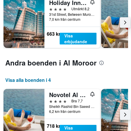
Holiday Inn Abu Dhabi By IHG
4 stjärnor
Utmärkt 8,2
31st Street, Between Muroor & Airport, Abu Dhabi, Förenade Arabemiraterna
7,0 km från centrum
663 kr
Visa
erbjudande
Andra boenden i Al Moroor
Visa alla boenden i 4
Novotel Al Bustan Abu Dhabi
4 stjärnor
Bra 7,7
Sheikh Rashid Bin Saeed Street / (Airport Road)/ Rabdan Street (29th Street), Abu Dhabi, Förenade Arabemiraterna
6,2 km från centrum
718 kr
Visa