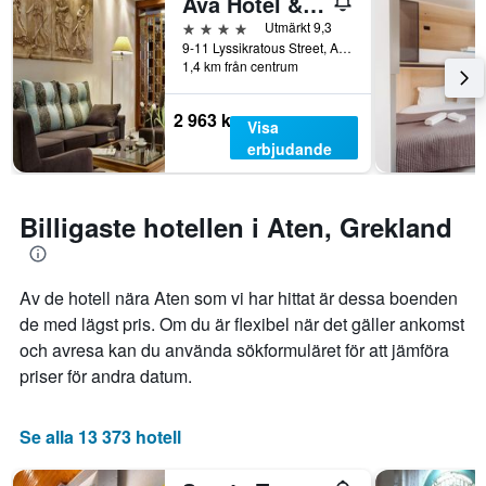
Ava Hotel & Suites
under
1
de
Y-
4 stjärnor
Utmärkt 9,3
senaste
axel
9-11 Lyssikratous Street, Aten, Grekland
3
som
1,4 km från centrum
dagarna
visar
för
det
2 963 kr
Visa
ett
genomsnittliga
erbjudande
rum
rumspriset.
i
helgen.
Billigaste hotellen i Aten, Grekland
Av de hotell nära Aten som vi har hittat är dessa boenden
de med lägst pris. Om du är flexibel när det gäller ankomst
och avresa kan du använda sökformuläret för att jämföra
priser för andra datum.
Se alla 13 373 hotell