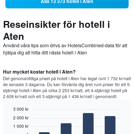
Alla 13 373 hotell i Aten
Reseinsikter för hotell i
Aten
Använd våra tips som drivs av HotelsCombined-data för att
hjälpa dig att hitta ditt nästa hotell i Aten
Hur mycket kostar hotell i Aten?
Det genomsnittliga priset på hotell i Aten har legat runt 1 732 kr/natt
de senaste 3 dagarna. Du kan förvänta dig året runt-priser för ett 5-
stjärnigt hotell i Aten på cirka 2 253 kr/natt, ett 4-stjärnigt hotell på
2 608 kr/natt och ett 3-stjärnigt på 1 436 kr/natt i genomsnitt.
3 000 kr
Bar
Chart
2 000 kr
graphic.
chart
with
1 000 kr
4