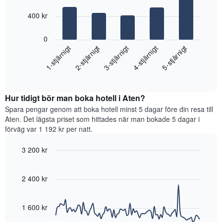
antalet
5
stjärnor.
bars.
400 kr
Diagrammet
har
Diagrammet
0
1
visar
3-stjärnigt
1-stjärnigt
4-stjärnigt
2-stjärnigt
5-stjärnigt
X-
det
axel
genomsnittliga
som
End
priset
of
visar
som
interactive
hotellkategorier
hittats
chart
utifrån
Hur tidigt bör man boka hotell i Aten?
under
antalet
de
Spara pengar genom att boka hotell minst 5 dagar före din resa till
stjärnor.
senaste
Aten. Det lägsta priset som hittades när man bokade 5 dagar i
Diagrammet
3
förväg var 1 192 kr per natt.
har
dagarna
1
för
3 200 kr
Y-
ett
axel
Line
Chart
rum
graphic.
chart
som
i
with
2 400 kr
visar
helgen,
90
det
sammanställt
data
genomsnittliga
points.
utifrån
1 600 kr
priset
antalet
som
stjärnor.
Diagrammet