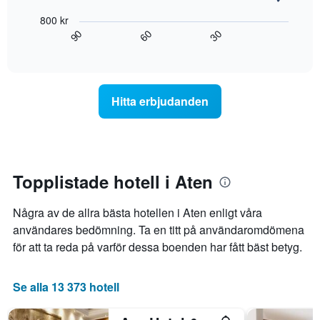
hittats
Diagrammet
visar
800 kr
under
har
hur
60
90
30
de
1
rumspriset
End
senaste
of
X-
förändras
interactive
3
axel
när
chart
dagarna
som
datumet
för
visar
för
Hitta erbjudanden
ett
hotellkategorier
vistelsen
rum
utifrån
närmar
ikväll.
antalet
sig.
stjärnor.
Diagrammet
Diagrammet
har
har
1
Topplistade hotell i Aten
1
X-
Y-
axel
Några av de allra bästa hotellen i Aten enligt våra
axel
som
som
visar
användares bedömning. Ta en titt på användaromdömena
visar
antalet
för att ta reda på varför dessa boenden har fått bäst betyg.
det
dagar
genomsnittliga
innan
priset
vistelsen.
Se alla 13 373 hotell
som
Diagrammet
hittats
har