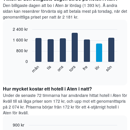
månad
som
Den billigaste dagen att bo i Aten är lördag (1 393 kr). Å andra
för
visar
sidan kan resenärer förvänta sig att betala mest på torsdag, när det
månad.
hotellkategorier
genomsnittliga priset per natt är 2 181 kr.
Diagrammet
utifrån
har
antalet
2 400 kr
1
stjärnor.
Bar
X-
Chart
Diagrammet
1 600 kr
graphic.
chart
axel
har
with
som
1
7
800 kr
visar
Y-
bars.
månaderna.
axel
0
Diagrammet
som
Diagrammet
fre
tors
ons
tis
mån
sön
lör
har
visar
visar
End
1
genomsnittspriset
of
det
interactive
Y-
för
genomsnittliga
chart
axel
ett
rumspriset
Hur mycket kostar ett hotell i Aten i natt?
som
dubbelrum
för
Under de senaste 72 timmarna har användare hittat hotell i Aten för
visar
under
varje
ikväll till så låga priser som 172 kr, och upp mot ett genomsnittspris
det
de
veckodag.
på 2 074 kr. Priserna börjar från 172 kr för ett 4-stjärnigt hotell i
genomsnittliga
senaste
Diagrammet
Aten för ikväll.
rumspriset.
3
har
dagarna.
1
900 kr
X-