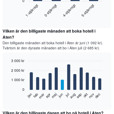
0
bars.
1-stjärnigt
3-stjärnigt
4-stjärnigt
5-stjärnigt
Diagrammet
visar
End
of
det
interactive
genomsnittliga
chart
priset
Vilken är den billigaste månaden att boka hotell i
för
Aten?
ett
Den billigaste månaden att boka hotell i Aten är juni (1 092 kr).
dubbelrum
Tvärtom är den dyraste månaden att bo i Aten juli (2 685 kr).
under
de
senaste
3 000 kr
3
Bar
Chart
dagarna
2 000 kr
graphic.
chart
sammanställt
with
utifrån
12
1 000 kr
bars.
antalet
stjärnor.
0
Diagrammet
Diagrammet
feb
maj
aug
nov
jan
apr
jul
okt
mar
jun
sep
dec
visar
har
End
of
det
1
interactive
genomsnittliga
X-
chart
rumspriset
axel
Vilken är den billigaste dagen att bo på hotell i Aten?