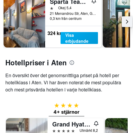
Sparta Team Hotel - Hostel
1 stjärna
Okej 5,4
21 Menandrou Str, Aten, Grekland
0,3 km från centrum
324 kr
Visa
erbjudande
Hotellpriser i Aten
En översikt över det genomsnittliga priset på hotell per
hotellklass i Aten. Vi har även noterat de mest populära
och mest prisvärda hotellen i varje hotellklass.
4 stjärnor
4+ stjärnor
Grand Hyatt Athens
5 stjärnor
Utmärkt 8,2