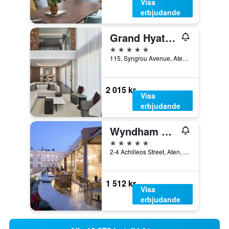
Visa
erbjudande
Grand Hyatt Athens
5 stjärnor
115, Syngrou Avenue, Aten, Grekland
2 015 kr
Visa
erbjudande
Wyndham Athens Residence
5 stjärnor
2-4 Achilleos Street, Aten, Grekland
1 512 kr
Visa
erbjudande