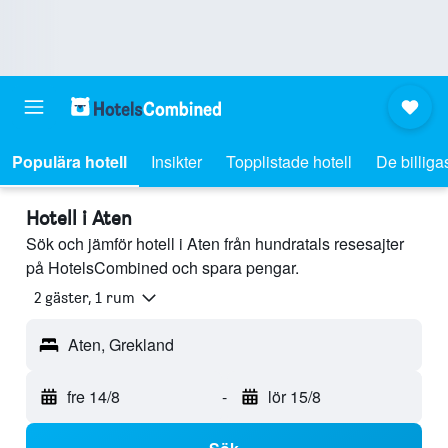
Populära hotell
Insikter
Topplistade hotell
De billiga
Hotell i Aten
Sök och jämför hotell i Aten från hundratals resesajter
på HotelsCombined och spara pengar.
2 gäster, 1 rum
Aten, Grekland
fre 14/8
-
lör 15/8