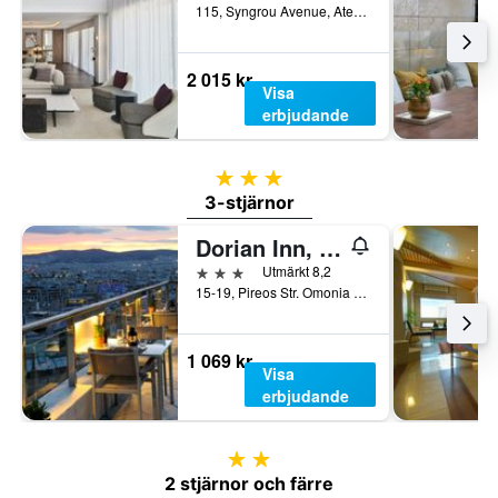
115, Syngrou Avenue, Aten, Grekland
2 015 kr
Visa
erbjudande
3 stjärnor
3-stjärnor
Dorian Inn, Sure Hotel Collection by Best Western
3 stjärnor
Utmärkt 8,2
15-19, Pireos Str. Omonia Sq, Aten, Grekland
1 069 kr
Visa
erbjudande
2 stjärnor
2 stjärnor och färre