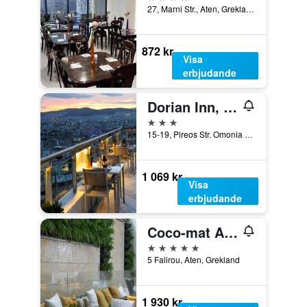
27, Marni Str., Aten, Grekland
872 kr
Visa
erbjudande
Dorian Inn, Sure Hotel Collection by Best Western
3 stjärnor
15-19, Pireos Str. Omonia Sq, Aten, Grekland
1 069 kr
Visa
erbjudande
Coco-mat Athens BC
5 stjärnor
5 Falirou, Aten, Grekland
1 930 kr