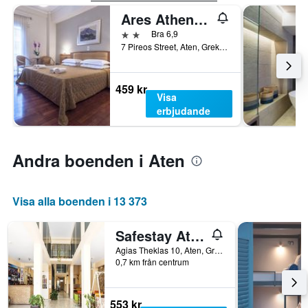
Ares Athens Hotel
2 stjärnor
Bra 6,9
7 Pireos Street, Aten, Grekland
459 kr
Visa
erbjudande
Andra boenden i Aten
Visa alla boenden i 13 373
Safestay Athens Monastiraki
Agias Theklas 10, Aten, Grekland
0,7 km från centrum
553 kr