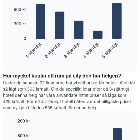
Bar
axel
Chart
graphic.
chart
som
600 kr
with
visar
5
veckodagarna.
bars.
300 kr
Diagrammet
har
Diagrammet
1
0
visar
Y-
1-stjärnigt
2-stjärnigt
3-stjärnigt
4-stjärnigt
5-stjärnigt
det
axel
genomsnittliga
som
End
priset
visar
of
som
interactive
det
hittats
chart
genomsnittliga
Hur mycket kostar ett rum på city den här helgen?
under
rumspriset.
de
Under de senaste 72 timmarna har vi sett priser för hotell i Aten för
senaste
så lågt som 363 kr/natt. Om du specifikt letar efter ett 3-stjärnigt
3
hotell denna helg har våra användare hittat priser så låga som
dagarna
429 kr/natt. För ett 4-stjärnigt hotell i Aten var det billigaste priset
för
som nyligen hittades 565 kr/natt för denna helg.
ett
rum
1 200 kr
ikväll,
Bar
Chart
sammanställt
graphic.
chart
utifrån
800 kr
with