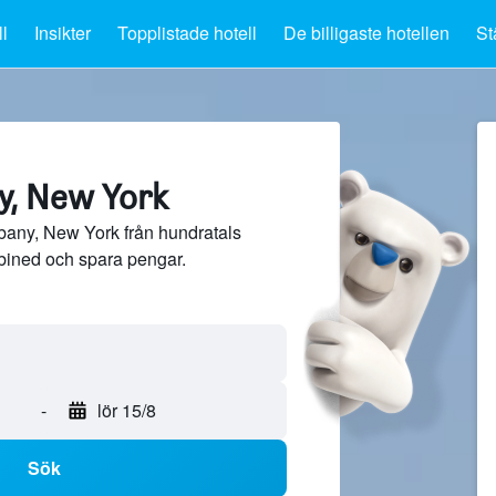
l
Insikter
Topplistade hotell
De billigaste hotellen
St
ny, New York
lbany, New York från hundratals
bined och spara pengar.
-
lör 15/8
Sök