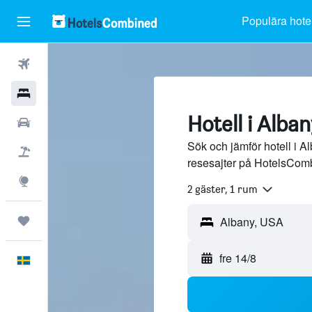
Populära hotel
Flyg
Hotell
Hotell i Alba
Hyrbilar
Sök och jämför hotell i A
Flyg+hotell
resesajter på HotelsCom
Explore
2 gäster, 1 rum
Trips
fre 14/8
Svenska