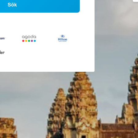
Sök
ler