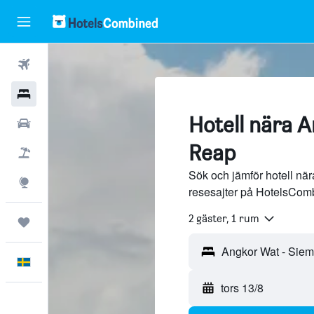
Flyg
Hotell
Hotell nära 
Hyrbilar
Reap
Flyg+hotell
Sök och jämför hotell nä
Explore
resesajter på HotelsCom
2 gäster, 1 rum
Trips
Svenska
tors 13/8