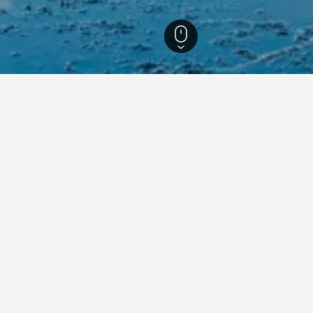
88
Angkor Wat
att bo i Angkor Wat?
n i närheten av Angkor Wat eller de sevärdheter du planerar att 
tellets namn på kartan.
 i Angkor Wat