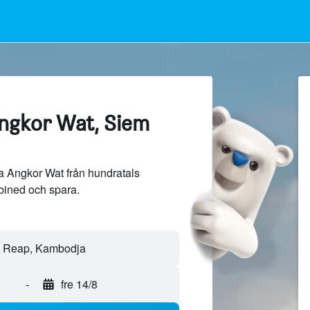
Angkor Wat, Siem
ra Angkor Wat från hundratals
bined och spara.
-
fre 14/8