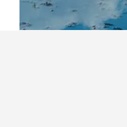
Hem
Kambodja
5 545
Siem Reap
1 9
Vart är det bra 
Använd kartan för att hitta boende
visst hotell genom att klicka på ho
Fakta om att bo