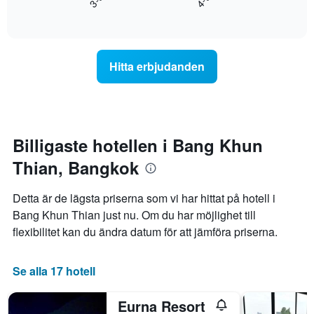
visar
End
priset
of
hotellkategorier
som
interactive
utifrån
hittats
chart
antalet
under
stjärnor.
de
Hitta erbjudanden
Diagrammet
senaste
har
3
1
dagarna
Y-
för
axel
ett
som
rum
Billigaste hotellen i Bang Khun
visar
i
det
Thian, Bangkok
helgen,
genomsnittliga
sammanställt
priset
utifrån
Detta är de lägsta priserna som vi har hittat på hotell i
som
antalet
Bang Khun Thian just nu. Om du har möjlighet till
hittats
stjärnor.
under
flexibilitet kan du ändra datum för att jämföra priserna.
Diagrammet
de
har
senaste
1
3
Se alla 17 hotell
X-
dagarna
axel
för
som
Eurna Resort
ett
visar