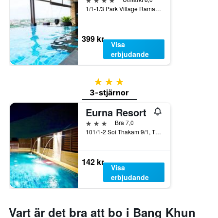
rum
1/1-1/3 Park Village Rama 2, Soi Rama 2 Soi 56, Samaedum, Bangkhunthian, Bangkok, Thailand
i
helgen.
399 kr
Visa
erbjudande
3 stjärnor
3-stjärnor
Eurna Resort
3 stjärnor
Bra 7,0
101/1-2 Soi Thakam 9/1, Tha Kham Road, Bangkok, Thailand
142 kr
Visa
erbjudande
Vart är det bra att bo i Bang Khun