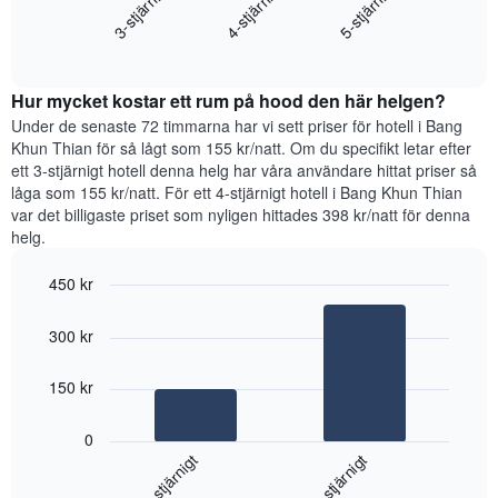
4-stjärnigt
3-stjärnigt
5-stjärnigt
som
genomsnittliga
visar
End
priset
det
of
som
interactive
genomsnittliga
hittats
chart
rumspriset.
Hur mycket kostar ett rum på hood den här helgen?
under
de
Under de senaste 72 timmarna har vi sett priser för hotell i Bang
senaste
Khun Thian för så lågt som 155 kr/natt. Om du specifikt letar efter
3
ett 3-stjärnigt hotell denna helg har våra användare hittat priser så
dagarna
låga som 155 kr/natt. För ett 4-stjärnigt hotell i Bang Khun Thian
för
var det billigaste priset som nyligen hittades 398 kr/natt för denna
ett
helg.
rum
ikväll,
450 kr
sammanställt
Bar
utifrån
Chart
graphic.
chart
antalet
300 kr
with
stjärnor.
2
Diagrammet
bars.
150 kr
har
1
Diagrammet
X-
0
visar
axel
3-stjärnigt
4-stjärnigt
det
som
genomsnittliga