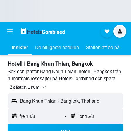
Insikter
De billigaste hotellen
Ställen att bo på
Hotell i Bang Khun Thian, Bangkok
Sök och jämför Bang Khun Thian, hotell i Bangkok från
hundratals resesajter på HotelsCombined och spara.
2 gäster, 1 rum
Bang Khun Thian - Bangkok, Thailand
fre 14/8
-
lör 15/8