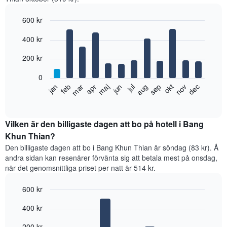
600 kr
Bar
Chart
400 kr
graphic.
chart
with
12
200 kr
bars.
0
Diagrammet
feb
maj
aug
nov
jan
apr
jul
okt
mar
jun
sep
dec
visar
End
of
det
interactive
genomsnittliga
chart
rumspriset
Vilken är den billigaste dagen att bo på hotell i Bang
månad
Khun Thian?
för
Den billigaste dagen att bo i Bang Khun Thian är söndag (83 kr). Å
månad.
andra sidan kan resenärer förvänta sig att betala mest på onsdag,
Diagrammet
när det genomsnittliga priset per natt är 514 kr.
har
1
600 kr
X-
axel
Bar
Chart
400 kr
graphic.
som
chart
with
visar
7
200 kr