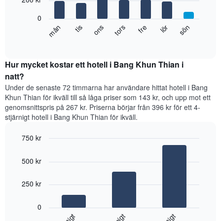
månaderna.
bars.
Diagrammet
0
har
Diagrammet
tis
tors
lör
mån
ons
fre
sön
1
visar
End
Y-
of
det
axel
interactive
genomsnittliga
chart
som
rumspriset
Hur mycket kostar ett hotell i Bang Khun Thian i
visar
för
natt?
det
varje
genomsnittliga
Under de senaste 72 timmarna har användare hittat hotell i Bang
veckodag.
rumspriset.
Khun Thian för ikväll till så låga priser som 143 kr, och upp mot ett
Diagrammet
genomsnittspris på 267 kr. Priserna börjar från 396 kr för ett 4-
har
stjärnigt hotell i Bang Khun Thian för ikväll.
1
X-
750 kr
axel
som
Bar
Chart
visar
graphic.
chart
500 kr
with
veckodagarna.
3
Diagrammet
bars.
250 kr
har
1
Diagrammet
Y-
0
visar
axel
det