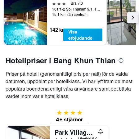
3 stjärnor
Bra 7,0
rum
hotellkategorier
101/1-2 Soi Thakam 9/1, Tha Kham Road, Bangkok, Thailand
ikväll.
utifrån
15,1 km från centrum
antalet
stjärnor.
142 kr
Diagrammet
Visa
har
erbjudande
1
Y-
axel
Hotellpriser i Bang Khun Thian
som
visar
det
Priser på hotell (genomsnittligt pris per natt) för de valda
genomsnittliga
datumen, uppdelat per hotellklass. Vi har lyft fram de mest
priset
som
populära boendena enligt våra användare samt det bästa
hittats
värdet inom varje hotellklass.
under
de
senaste
4 stjärnor
3
4+ stjärnor
dagarna
för
Park Village Rama II
ett
4 stjärnor
Utmärkt 8,0