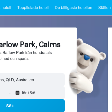
 hotell
Topplistade hotell
De billigaste hotellen
Ställen 
arlow Park, Cairns
a Barlow Park från hundratals
bined och spara.
-
lör 15/8
Sök