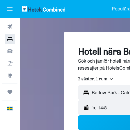
Populära
Flyg
Hotell
Hotell nära B
Hyrbilar
Sök och jämför hotell när
Flyg+hotell
resesajter på HotelsCom
Explore
2 gäster, 1 rum
Trips
fre 14/8
Svenska