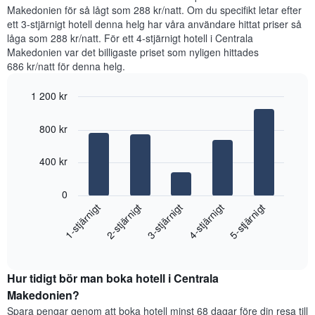
senaste
Makedonien för så lågt som 288 kr/natt. Om du specifikt letar efter
3
ett 3-stjärnigt hotell denna helg har våra användare hittat priser så
dagarna
låga som 288 kr/natt. För ett 4-stjärnigt hotell i Centrala
för
Makedonien var det billigaste priset som nyligen hittades
ett
686 kr/natt för denna helg.
rum
ikväll,
1 200 kr
sammanställt
Bar
utifrån
Chart
graphic.
chart
antalet
800 kr
with
stjärnor.
5
Diagrammet
bars.
400 kr
har
1
Diagrammet
X-
0
visar
axel
3-stjärnigt
1-stjärnigt
4-stjärnigt
2-stjärnigt
5-stjärnigt
det
som
genomsnittliga
visar
End
priset
of
hotellkategorier
som
interactive
utifrån
hittats
chart
antalet
Hur tidigt bör man boka hotell i Centrala
under
stjärnor.
de
Makedonien?
Diagrammet
senaste
Spara pengar genom att boka hotell minst 68 dagar före din resa till
har