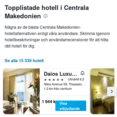
1
1
Topplistade hotell i Centrala
Y-
X-
axel
Makedonien
axel
som
som
visar
visar
Några av de bästa Centrala Makedonien-
det
antalet
hotellalternativen enligt våra användare. Skimma igenom
genomsnittliga
dagar
priset
hotellbeskrivningar och användarrecensioner för att hitta
innan
som
vistelsen.
rätt hotell för dig.
hittats
Diagrammet
under
har
de
1
Se alla 15 339 hotell
senaste
Y-
3
axel
Daios Luxury Living
dagarna
som
för
visar
5 stjärnor
Utmärkt 9,3
ett
det
Nikis Avenue 59, Thessaloníki, Grekland
rum
1,3 km från centrum
genomsnittliga
i
rumspriset.
helgen.
1 944 kr
Visa
erbjudande