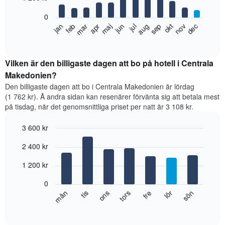
bars.
0
Diagrammet
feb
maj
aug
nov
jan
apr
jul
okt
mar
jun
sep
dec
visar
End
of
det
interactive
genomsnittliga
chart
rumspriset
Vilken är den billigaste dagen att bo på hotell i Centrala
månad
Makedonien?
för
Den billigaste dagen att bo i Centrala Makedonien är lördag
månad.
(1 762 kr). Å andra sidan kan resenärer förvänta sig att betala mest
Diagrammet
på tisdag, när det genomsnittliga priset per natt är 3 108 kr.
har
1
3 600 kr
X-
axel
Bar
Chart
2 400 kr
graphic.
som
chart
with
visar
7
1 200 kr
månaderna.
bars.
Diagrammet
0
har
Diagrammet
fre
tors
ons
tis
mån
sön
lör
1
visar
End
Y-
of
det
axel
interactive
genomsnittliga
chart
som