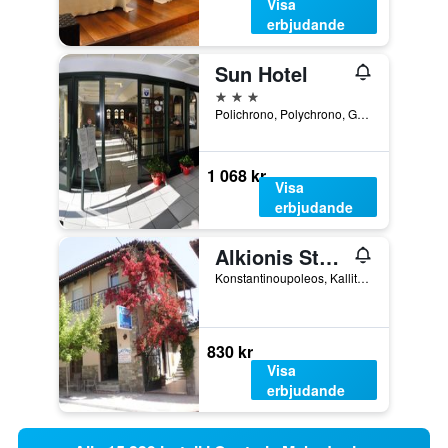
Visa
erbjudande
Sun Hotel
3 stjärnor
Polichrono, Polychrono, Grekland
1 068 kr
Visa
erbjudande
Alkionis Studios
Konstantinoupoleos, Kallithea, Grekland
830 kr
Visa
erbjudande