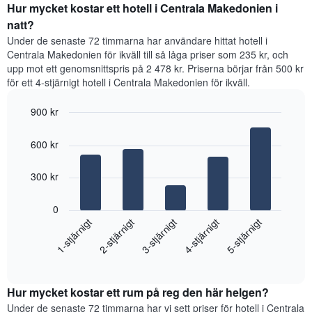
rumspriset
Hur mycket kostar ett hotell i Centrala Makedonien i
visar
för
natt?
det
varje
genomsnittliga
Under de senaste 72 timmarna har användare hittat hotell i
veckodag.
rumspriset.
Centrala Makedonien för ikväll till så låga priser som 235 kr, och
Diagrammet
upp mot ett genomsnittspris på 2 478 kr. Priserna börjar från 500 kr
har
för ett 4-stjärnigt hotell i Centrala Makedonien för ikväll.
1
X-
900 kr
axel
som
Bar
Chart
visar
graphic.
chart
600 kr
with
veckodagarna.
5
Diagrammet
bars.
300 kr
har
1
Diagrammet
Y-
0
visar
axel
1-stjärnigt
2-stjärnigt
3-stjärnigt
4-stjärnigt
5-stjärnigt
det
som
genomsnittliga
visar
End
priset
det
of
som
interactive
genomsnittliga
hittats
chart
rumspriset.
Hur mycket kostar ett rum på reg den här helgen?
under
de
Under de senaste 72 timmarna har vi sett priser för hotell i Centrala