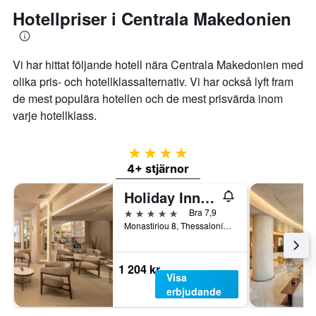
Hotellpriser i Centrala Makedonien
Vi har hittat följande hotell nära Centrala Makedonien med
olika pris- och hotellklassalternativ. Vi har också lyft fram
de mest populära hotellen och de mest prisvärda inom
varje hotellklass.
4 stjärnor
4+ stjärnor
Holiday Inn Thessaloniki By IHG
5 stjärnor
Bra 7,9
Monastiriou 8, Thessaloníki, Grekland
1 204 kr
Visa
erbjudande