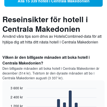
Alla 15 339 hotell i Centrala Makedonien
Reseinsikter för hotell i
Centrala Makedonien
Använd våra tips som drivs av HotelsCombined-data för att
hjälpa dig att hitta ditt nästa hotell i Centrala Makedonien
Vilken är den billigaste månaden att boka hotell i
Centrala Makedonien?
Den billigaste månaden att boka hotell i Centrala Makedonien är
december (514 kr). Tvärtom är den dyraste månaden att bo i
Centrala Makedonien augusti (3 337 kr).
3 600 kr
Bar
Chart
2 400 kr
graphic.
chart
with
12
1 200 kr