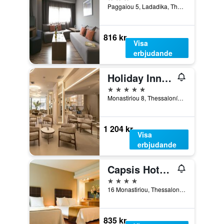
Paggaiou 5, Ladadika, Thessaloníki, Grekland
816 kr
Visa
erbjudande
Holiday Inn Thessaloniki By IHG
5 stjärnor
Monastiriou 8, Thessaloníki, Grekland
1 204 kr
Visa
erbjudande
Capsis Hotel Thessaloniki
4 stjärnor
16 Monastiriou, Thessaloníki, Grekland
835 kr