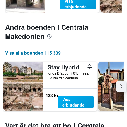
Visa
erbjudande
Andra boenden i Centrala
Makedonien
Visa alla boenden i 15 339
Stay Hybrid Youth Hostel
Ionos Dragoumi 61, Thessaloníki, Grekland
0,4 km från centrum
433 kr
Visa
erbjudande
Vart är det bra att bo i Centrala