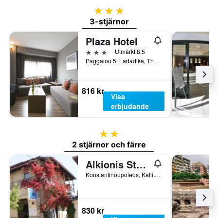
3 stjärnor
3-stjärnor
Plaza Hotel
3 stjärnor
Utmärkt 8,5
Paggaiou 5, Ladadika, Thessaloníki, Grekland
816 kr
Visa
erbjudande
2 stjärnor
2 stjärnor och färre
Alkionis Studios
Konstantinoupoleos, Kallithea, Grekland
830 kr