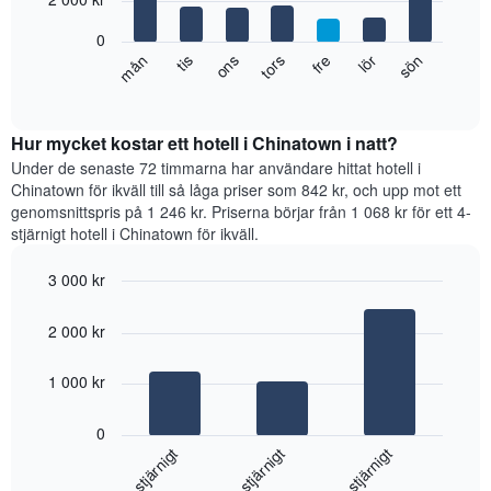
månaderna.
bars.
Diagrammet
0
har
Diagrammet
fre
tors
ons
tis
mån
sön
lör
1
visar
End
Y-
of
det
axel
interactive
genomsnittliga
chart
som
rumspriset
Hur mycket kostar ett hotell i Chinatown i natt?
visar
för
Under de senaste 72 timmarna har användare hittat hotell i
det
varje
Chinatown för ikväll till så låga priser som 842 kr, och upp mot ett
genomsnittliga
veckodag.
rumspriset.
genomsnittspris på 1 246 kr. Priserna börjar från 1 068 kr för ett 4-
Diagrammet
stjärnigt hotell i Chinatown för ikväll.
har
1
3 000 kr
X-
Bar
axel
Chart
graphic.
chart
som
2 000 kr
with
visar
3
veckodagarna.
bars.
1 000 kr
Diagrammet
har
Diagrammet
1
0
visar
Y-
4-stjärnigt
3-stjärnigt
5-stjärnigt
det
axel
genomsnittliga