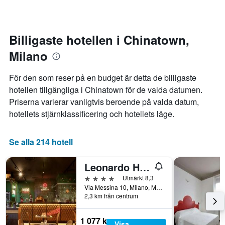
ikväll.
antalet
sig.
stjärnor.
Diagrammet
Diagrammet
har
har
1
Billigaste hotellen i Chinatown,
1
X-
Milano
Y-
axel
axel
som
som
visar
För den som reser på en budget är detta de billigaste
visar
antalet
hotellen tillgängliga i Chinatown för de valda datumen.
det
dagar
Priserna varierar vanligtvis beroende på valda datum,
genomsnittliga
innan
priset
vistelsen.
hotellets stjärnklassificering och hotellets läge.
som
Diagrammet
hittats
har
under
1
Se alla 214 hotell
de
Y-
senaste
axel
Leonardo Hotel Milan City Center
3
som
dagarna
visar
4 stjärnor
Utmärkt 8,3
för
det
Via Messina 10, Milano, Milano, Italien
2,3 km från centrum
ett
genomsnittliga
rum
rumspriset.
i
1 077 kr
Visa