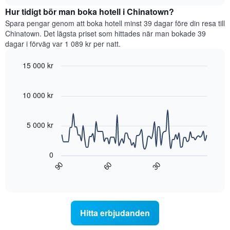
hittats
chart
utifrån
Hur tidigt bör man boka hotell i Chinatown?
under
antalet
de
Spara pengar genom att boka hotell minst 39 dagar före din resa till
stjärnor.
senaste
Chinatown. Det lägsta priset som hittades när man bokade 39
Diagrammet
3
dagar i förväg var 1 089 kr per natt.
har
dagarna
1
för
15 000 kr
Y-
ett
axel
Line
Chart
rum
graphic.
chart
som
i
with
10 000 kr
visar
helgen,
90
det
sammanställt
data
genomsnittliga
points.
utifrån
5 000 kr
priset
antalet
som
stjärnor.
Diagrammet
hittats
Diagrammet
visar
0
under
har
hur
90
60
30
de
1
rumspriset
End
senaste
of
X-
förändras
interactive
3
axel
när
chart
dagarna
som
datumet
för
visar
för
Hitta erbjudanden
ett
hotellkategorier
vistelsen
rum
utifrån
närmar