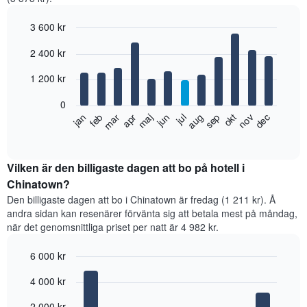
3 600 kr
Bar
Chart
2 400 kr
graphic.
chart
with
12
1 200 kr
bars.
0
Diagrammet
feb
maj
aug
nov
jan
apr
jul
okt
mar
jun
sep
dec
visar
End
of
det
interactive
genomsnittliga
chart
rumspriset
Vilken är den billigaste dagen att bo på hotell i
månad
Chinatown?
för
Den billigaste dagen att bo i Chinatown är fredag (1 211 kr). Å
månad.
andra sidan kan resenärer förvänta sig att betala mest på måndag,
Diagrammet
när det genomsnittliga priset per natt är 4 982 kr.
har
1
6 000 kr
X-
axel
Bar
Chart
4 000 kr
graphic.
som
chart
with
visar
7
2 000 kr