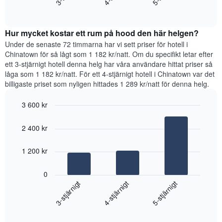
som
End
priset
visar
of
som
interactive
det
hittats
chart
genomsnittliga
Hur mycket kostar ett rum på hood den här helgen?
under
rumspriset.
de
Under de senaste 72 timmarna har vi sett priser för hotell i
senaste
Chinatown för så lågt som 1 182 kr/natt. Om du specifikt letar efter
3
ett 3-stjärnigt hotell denna helg har våra användare hittat priser så
dagarna
låga som 1 182 kr/natt. För ett 4-stjärnigt hotell i Chinatown var det
för
billigaste priset som nyligen hittades 1 289 kr/natt för denna helg.
ett
rum
3 600 kr
ikväll,
Bar
Chart
sammanställt
graphic.
chart
utifrån
2 400 kr
with
antalet
3
stjärnor.
bars.
1 200 kr
Diagrammet
har
Diagrammet
0
1
visar
4-stjärnigt
3-stjärnigt
5-stjärnigt
X-
det
axel
genomsnittliga
som
End
priset
of
visar
som
interactive
hotellkategorier