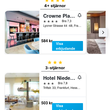
4 stjärnor
4+ stjärnor
Crowne Plaza Frankfurt Congress Hotel By IHG
4 stjärnor
Bra 7,3
Lyoner Strasse 44 -48, Frankfurt, Hesse, Tyskland
584 kr
Visa
erbjudande
3 stjärnor
3-stjärnor
Hotel Niederräder Hof
3 stjärnor
Bra 7,8
Triftstr. 33, Frankfurt, Hesse, Tyskland
503 kr
Visa