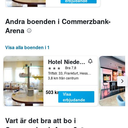
erbjudande
Andra boenden i Commerzbank-
Arena
Visa alla boenden i 1
Hotel Niederräder Hof
3 stjärnor
Bra 7,8
Triftstr. 33, Frankfurt, Hesse, Tyskland
3,8 km från centrum
503 kr
Visa
erbjudande
Vart är det bra att bo i