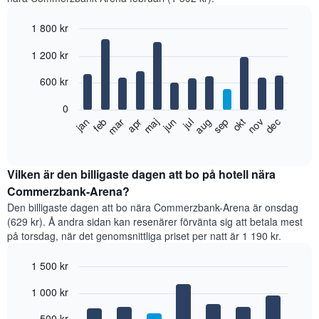
1 800 kr
Bar
Chart
1 200 kr
graphic.
chart
with
12
600 kr
bars.
0
Diagrammet
feb
maj
aug
nov
jan
apr
jul
okt
mar
jun
sep
dec
visar
End
of
det
interactive
genomsnittliga
chart
rumspriset
Vilken är den billigaste dagen att bo på hotell nära
månad
Commerzbank-Arena?
för
Den billigaste dagen att bo nära Commerzbank-Arena är onsdag
månad.
(629 kr). Å andra sidan kan resenärer förvänta sig att betala mest
Diagrammet
på torsdag, när det genomsnittliga priset per natt är 1 190 kr.
har
1
1 500 kr
X-
axel
Bar
Chart
1 000 kr
graphic.
som
chart
with
visar
7
500 kr