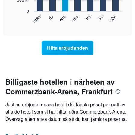
månaderna.
bars.
Diagrammet
0
har
Diagrammet
fre
tors
ons
tis
mån
sön
lör
1
visar
End
Y-
of
det
axel
interactive
genomsnittliga
chart
som
rumspriset
visar
för
det
Hitta erbjudanden
varje
genomsnittliga
veckodag.
rumspriset.
Diagrammet
har
1
X-
Billigaste hotellen i närheten av
axel
Commerzbank-Arena, Frankfurt
som
visar
veckodagarna.
Just nu erbjuder dessa hotell det lägsta priset per natt av
Diagrammet
alla de hotell som vi har hittat nära Commerzbank-Arena.
har
Överväg alternativa datum så att du kan jämföra priserna.
1
Y-
axel