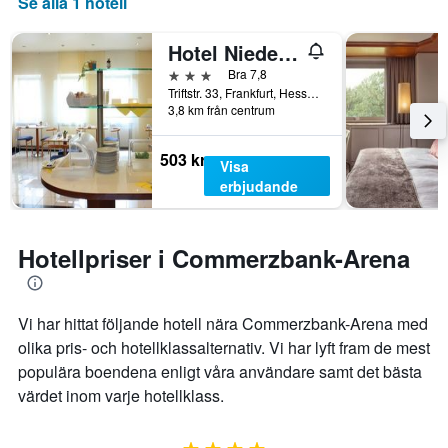
Se alla 1 hotell
som
visar
det
Hotel Niederräder Hof
genomsnittliga
3 stjärnor
Bra 7,8
rumspriset.
Triftstr. 33, Frankfurt, Hesse, Tyskland
3,8 km från centrum
503 kr
Visa
erbjudande
Hotellpriser i Commerzbank-Arena
Vi har hittat följande hotell nära Commerzbank-Arena med
olika pris- och hotellklassalternativ. Vi har lyft fram de mest
populära boendena enligt våra användare samt det bästa
värdet inom varje hotellklass.