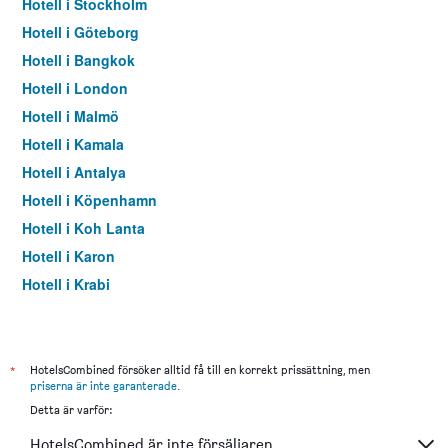
Hotell i Stockholm
Hotell i Göteborg
Hotell i Bangkok
Hotell i London
Hotell i Malmö
Hotell i Kamala
Hotell i Antalya
Hotell i Köpenhamn
Hotell i Koh Lanta
Hotell i Karon
Hotell i Krabi
Hotell i Paris
Hotell i Pattaya
Hotell i Karlstad
*
HotelsCombined försöker alltid få till en korrekt prissättning, men
priserna är inte garanterade
.
Hotell i Patong
Detta är varför:
Hotell i Istanbul
HotelsCombined är inte försäljaren