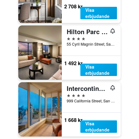
2 708 kr
Visa
erbjudande
Hilton Parc 55
4 stjärnor
55 Cyril Magnin Street, San Francisco, CA, USA
1 492 kr
Visa
erbjudande
Intercontinental Hotels Mark Hopkins San Francisco By IHG
4 stjärnor
999 California Street, San Francisco, CA, USA
1 668 kr
Visa
erbjudande