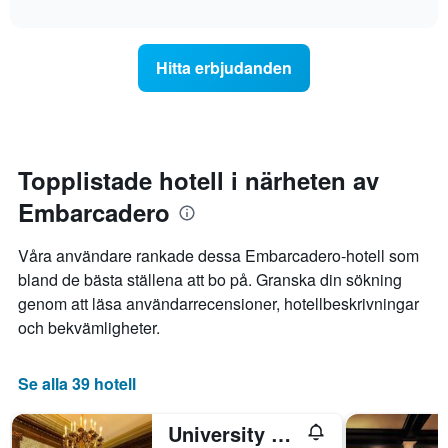
axel
interactive
genomsnittliga
chart
som
rumspriset
visar
för
det
Hitta erbjudanden
varje
genomsnittliga
veckodag.
rumspriset.
Diagrammet
har
1
X-
Topplistade hotell i närheten av
axel
Embarcadero
som
visar
veckodagarna.
Våra användare rankade dessa Embarcadero-hotell som
Diagrammet
bland de bästa ställena att bo på. Granska din sökning
har
genom att läsa användarrecensioner, hotellbeskrivningar
1
Y-
och bekvämligheter.
axel
som
visar
Se alla 39 hotell
det
genomsnittliga
University Club of San Francisco
rumspriset.