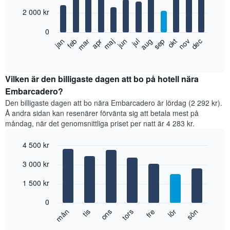
with
12
2 000 kr
bars.
0
Diagrammet
feb
maj
aug
nov
jan
apr
jul
okt
mar
jun
sep
dec
visar
End
of
det
interactive
genomsnittliga
chart
rumspriset
Vilken är den billigaste dagen att bo på hotell nära
månad
Embarcadero?
för
Den billigaste dagen att bo nära Embarcadero är lördag (2 292 kr).
månad.
Å andra sidan kan resenärer förvänta sig att betala mest på
Diagrammet
måndag, när det genomsnittliga priset per natt är 4 283 kr.
har
1
4 500 kr
X-
axel
Bar
Chart
3 000 kr
graphic.
som
chart
with
visar
7
1 500 kr
månaderna.
bars.
Diagrammet
0
har
Diagrammet
fre
tors
ons
tis
mån
sön
lör
1
visar
End
Y-
of
det