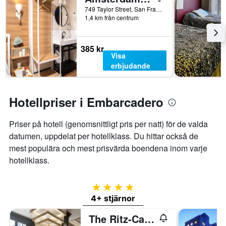
749 Taylor Street, San Francisco, CA, USA
1,4 km från centrum
385 kr
Visa
erbjudande
Hotellpriser i Embarcadero
Priser på hotell (genomsnittligt pris per natt) för de valda
datumen, uppdelat per hotellklass. Du hittar också de
mest populära och mest prisvärda boendena inom varje
hotellklass.
4 stjärnor
4+ stjärnor
The Ritz-Carlton, San Francisco