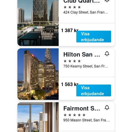
Club Quarters Hotel in San Francisco
4 stjärnor
424 Clay Street, San Francisco, CA, USA
1 387 kr
Visa
erbjudande
Hilton San Francisco Financial District
4 stjärnor
750 Kearny Street, San Francisco, CA, USA
1 563 kr
Visa
erbjudande
Fairmont San Francisco
5 stjärnor
950 Mason Street, San Francisco, CA, USA