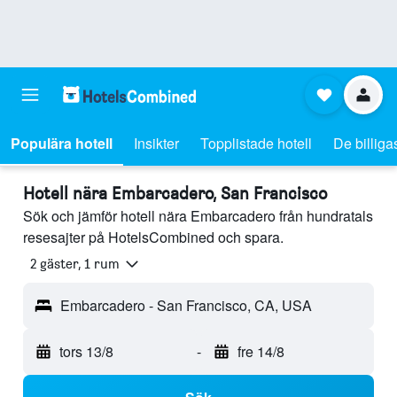
Populära hotell
Insikter
Topplistade hotell
De billiga
Hotell nära Embarcadero, San Francisco
Sök och jämför hotell nära Embarcadero från hundratals
resesajter på HotelsCombined och spara.
2 gäster, 1 rum
Embarcadero - San Francisco, CA, USA
tors 13/8
-
fre 14/8