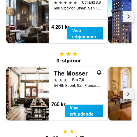
5 stjärnor
Utmärkt 8,8
600 Stockton Street, San Francisco, CA, USA
4 281 kr
Visa
erbjudande
3 stjärnor
3-stjärnor
The Mosser
3 stjärnor
Bra 7,6
54 4th Street, San Francisco, CA, USA
765 kr
Visa
erbjudande
2 stjärnor