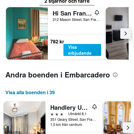
2 stjärnor och färre
Hi San Francisco Downtown Hostel
312 Mason Street, San Francisco, CA, USA
782 kr
Visa
erbjudande
Andra boenden i Embarcadero
Visa alla boenden i 39
Handlery Union Square Hotel
3 stjärnor
Utmärkt 8,1
351 Geary Street, San Francisco, CA, USA
1,0 km från centrum