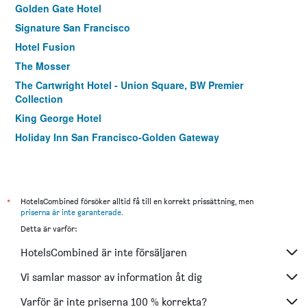
Golden Gate Hotel
Signature San Francisco
Hotel Fusion
The Mosser
The Cartwright Hotel - Union Square, BW Premier
Collection
King George Hotel
Holiday Inn San Francisco-Golden Gateway
Beresford Arms
Chancellor Hotel On Union Square
The Pickwick Hotel
*
HotelsCombined försöker alltid få till en korrekt prissättning, men
Holiday Inn Express & Suites San Francisco Fishermans
priserna är inte garanterade
.
Wharf By IHG
Detta är varför:
Handlery Union Square Hotel
HotelsCombined är inte försäljaren
Holiday Inn Express San Francisco-Airport North By IHG
Vi samlar massor av information åt dig
Cow Hollow Inn and Suites
Varför är inte priserna 100 % korrekta?
YOTEL San Francisco, Select by Hilton