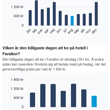
Bar
Chart
1 200 kr
graphic.
chart
with
12
600 kr
bars.
0
Diagrammet
feb
maj
aug
nov
jan
apr
jul
okt
mar
jun
sep
dec
visar
End
of
det
interactive
genomsnittliga
chart
rumspriset
Vilken är den billigaste dagen att bo på hotell i
månad
Farallon?
för
Den billigaste dagen att bo i Farallon är söndag (761 kr). Å andra
månad.
sidan kan resenärer förvänta sig att betala mest på fredag, när det
Diagrammet
genomsnittliga priset per natt är 1 552 kr.
har
1
1 800 kr
X-
axel
Bar
Chart
1 200 kr
graphic.
som
chart
with
visar
7
600 kr
månaderna.
bars.
Diagrammet
0
har