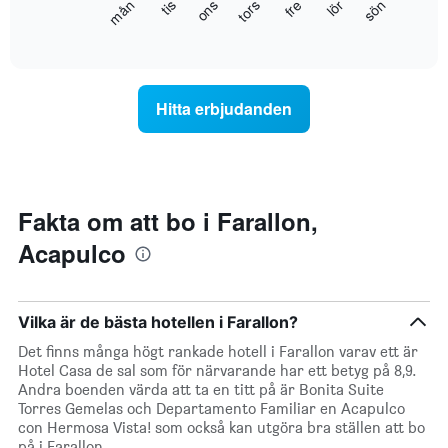
Diagrammet
fre
tors
ons
tis
mån
sön
lör
1
visar
End
Y-
of
det
axel
interactive
genomsnittliga
chart
som
rumspriset
visar
för
det
Hitta erbjudanden
varje
genomsnittliga
veckodag.
rumspriset.
Diagrammet
har
1
X-
Fakta om att bo i Farallon,
axel
Acapulco
som
visar
veckodagarna.
Diagrammet
Vilka är de bästa hotellen i Farallon?
har
1
Det finns många högt rankade hotell i Farallon varav ett är
Y-
Hotel Casa de sal som för närvarande har ett betyg på 8,9.
axel
Andra boenden värda att ta en titt på är Bonita Suite
som
Torres Gemelas och Departamento Familiar en Acapulco
visar
con Hermosa Vista! som också kan utgöra bra ställen att bo
det
på i Farallon.