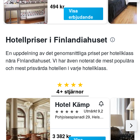
494 kr
Visa
erbjudande
Hotellpriser i Finlandiahuset
En uppdelning av det genomsnittliga priset per hotellklass
nära Finlandiahuset. Vi har även noterat de mest populära
och mest prisvärda hotellen i varje hotellklass.
4 stjärnor
4+ stjärnor
Hotel Kämp
5 stjärnor
Utmärkt 9,2
Pohjoisesplanadi 29, Helsingfors, Nyland, Finland
3 382 kr
Visa