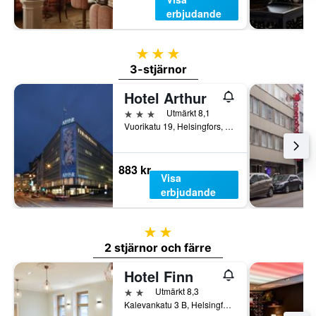
erbjudande
3 stjärnor
3-stjärnor
Hotel Arthur
3 stjärnor
Utmärkt 8,1
Vuorikatu 19, Helsingfors, Nyland, Finland
883 kr
Visa
erbjudande
2 stjärnor
2 stjärnor och färre
Hotel Finn
2 stjärnor
Utmärkt 8,3
Kalevankatu 3 B, Helsingfors, Nyland, Finland