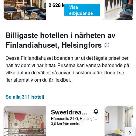
2 628 kr
Visa
erbjudande
Billigaste hotellen i närheten av
Finlandiahuset, Helsingfors
Dessa Finlandiahuset boenden tar ut det lägsta priset per
natt av dem vi har hittat. Priserna kan variera beroende på
vilka datum du väljer, så använd sökformuläret för att se
fler alternativ om du är flexibel.
Se alla 311 hotell
Sweetdream Guesthouse
Hämeentie 21 G, Helsingfors, Nyland, Finland
3,0 km från centrum