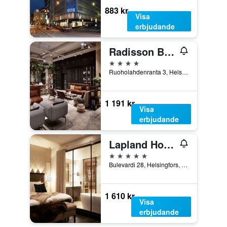
883 kr
Visa
erbjudande
Radisson Blu Seaside Hotel, Helsinki
4 stjärnor
Ruoholahdenranta 3, Helsingfors, Nyland, Finland
1 191 kr
Visa
erbjudande
Lapland Hotels Bulevardi
5 stjärnor
Bulevardi 28, Helsingfors, Nyland, Finland
1 610 kr
Visa
erbjudande