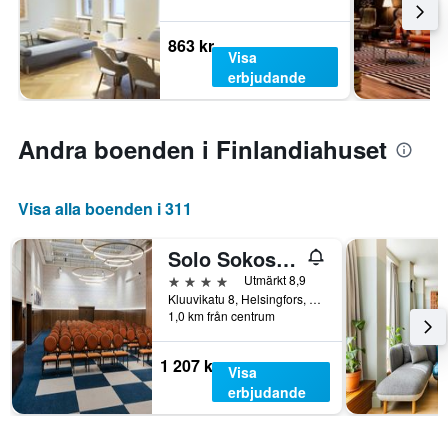
863 kr
Visa
erbjudande
Andra boenden i Finlandiahuset
Visa alla boenden i 311
Solo Sokos Hotel Helsinki
4 stjärnor
Utmärkt 8,9
Kluuvikatu 8, Helsingfors, Nyland, Finland
1,0 km från centrum
1 207 kr
Visa
erbjudande