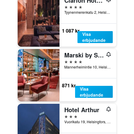
Clarion Hotel Helsinki
4 stjärnor
Tyynenmerenkatu 2, Helsingfors, Nyland, Finland
1 087 kr
Visa
erbjudande
Marski by Scandic
4 stjärnor
Mannerheimintie 10, Helsingfors, Nyland, Finland
871 kr
Visa
erbjudande
Hotel Arthur
3 stjärnor
Vuorikatu 19, Helsingfors, Nyland, Finland