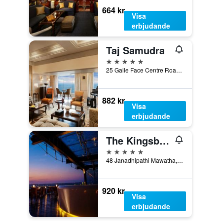
664 kr
Visa
erbjudande
Taj Samudra
5 stjärnor
25 Galle Face Centre Road, Colombo, Sri Lanka
882 kr
Visa
erbjudande
The Kingsbury Colombo
5 stjärnor
48 Janadhipathi Mawatha, Colombo, Sri Lanka
920 kr
Visa
erbjudande