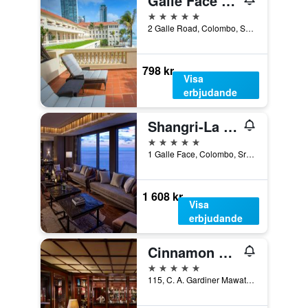
Galle Face Hotel
5 stjärnor
2 Galle Road, Colombo, Sri Lanka
798 kr
Visa
erbjudande
Shangri-La Colombo
5 stjärnor
1 Galle Face, Colombo, Sri Lanka
1 608 kr
Visa
erbjudande
Cinnamon Lakeside Colombo
5 stjärnor
115, C. A. Gardiner Mawatha, Colombo, Sri Lanka