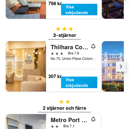
798 kr
Visa
erbjudande
3 stjärnor
3-stjärnor
Thilhara Colombo
3 stjärnor
Bra 7,6
No 75, Union Place Colombo 2, Colombo, Sri Lanka
307 kr
Visa
erbjudande
2 stjärnor
2 stjärnor och färre
Metro Port City Hotel
2 stjärnor
Bra 7,1