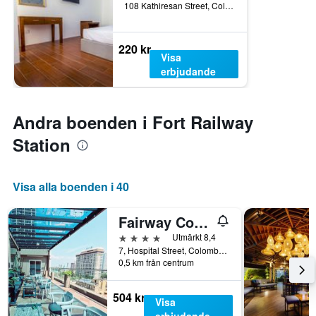
108 Kathiresan Street, Colombo, Sri Lanka
220 kr
Visa
erbjudande
Andra boenden i Fort Railway
Station
Visa alla boenden i 40
Fairway Colombo - Sri Lanka's First Hotel With Robot Technology
4 stjärnor
Utmärkt 8,4
7, Hospital Street, Colombo 01, Colombo, Sri Lanka
0,5 km från centrum
504 kr
Visa