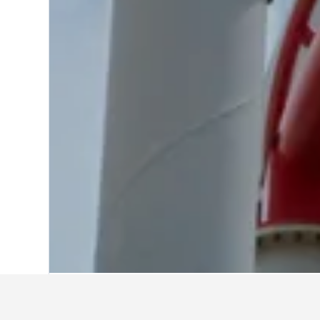
Hem
Italien
522 401
Veneto
36 725