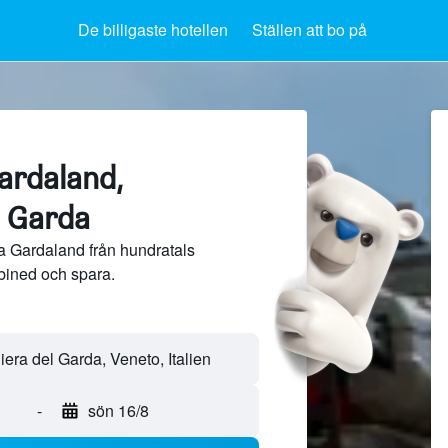
De billigaste hotellen
Ställen att bo på
ardaland,
l Garda
ra Gardaland från hundratals
bined och spara.
-
sön 16/8