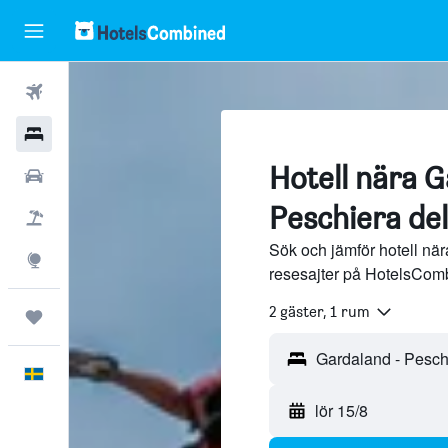
Flyg
Hotell
Hotell nära G
Hyrbilar
Peschiera de
Flyg+hotell
Sök och jämför hotell nä
Explore
resesajter på HotelsCom
2 gäster, 1 rum
Trips
Svenska
lör 15/8