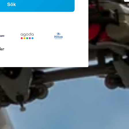
Sök
ler