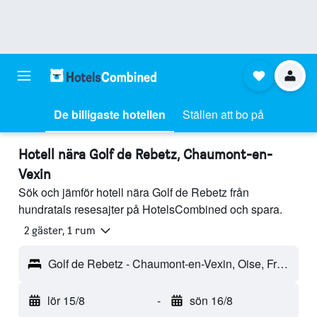
De billigaste hotellen
Ställen att bo på
Hotell nära Golf de Rebetz, Chaumont-en-
Vexin
Sök och jämför hotell nära Golf de Rebetz från
hundratals resesajter på HotelsCombined och spara.
2 gäster, 1 rum
Golf de Rebetz - Chaumont-en-Vexin, Oise, Frankrike
lör 15/8
-
sön 16/8