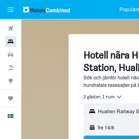
Populära
Flyg
Hotell
Hotell nära H
Hyrbilar
Station, Hual
Flyg+hotell
Sök och jämför hotell när
Explore
hundratals resesajter på
2 gäster, 1 rum
Trips
Svenska
fre 14/8