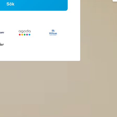
Sök
ler