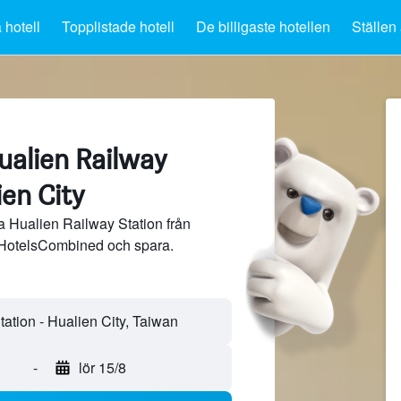
 hotell
Topplistade hotell
De billigaste hotellen
Ställen 
ualien Railway
ien City
a Hualien Railway Station från
 HotelsCombined och spara.
-
lör 15/8