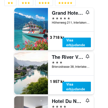
Grand Hotel Beau Rivage Interlaken
5 stjärnor
Höhenweg 211, Interlaken, Bern, Schweiz
3 718 kr
Visa
erbjudande
The River Village
3 stjärnor
Brienzstrasse 38, Interlaken, Bern, Schweiz
1 957 kr
Visa
erbjudande
Hotel Du Nord
4 stjärnor