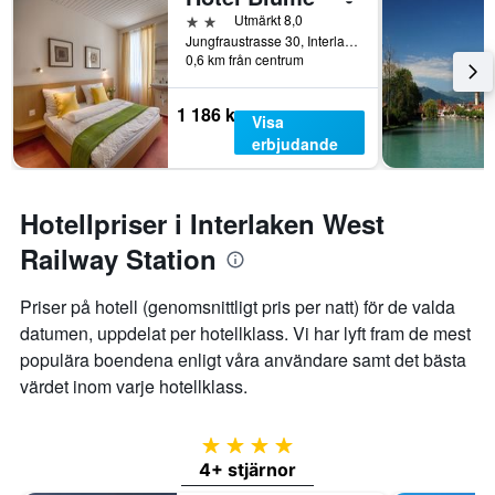
2 stjärnor
Utmärkt 8,0
Jungfraustrasse 30, Interlaken, Bern, Schweiz
0,6 km från centrum
1 186 kr
Visa
erbjudande
Hotellpriser i Interlaken West
Railway Station
Priser på hotell (genomsnittligt pris per natt) för de valda
datumen, uppdelat per hotellklass. Vi har lyft fram de mest
populära boendena enligt våra användare samt det bästa
värdet inom varje hotellklass.
4 stjärnor
4+ stjärnor