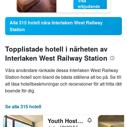
Visa
erbjudande
Alla 315 hotell nära Interlaken West Railway
Station
Topplistade hotell i närheten av
Interlaken West Railway Station
Våra användare rankade dessa Interlaken West Railway
Station-hotell som bland de bästa ställena att bo på. Se till
att läsa hotellbeskrivningar och recensioner för att hitta rätt
boende för dig.
Se alla 315 hotell
Youth Hostel Interlaken
2 stjärnor
Utmärkt 8,3