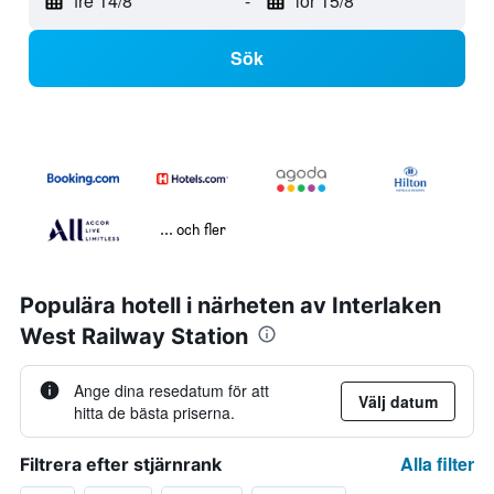
fre 14/8
-
lör 15/8
Sök
... och fler
Populära hotell i närheten av Interlaken
West Railway Station
Ange dina resedatum för att
Välj datum
hitta de bästa priserna.
Alla filter
Filtrera efter stjärnrank