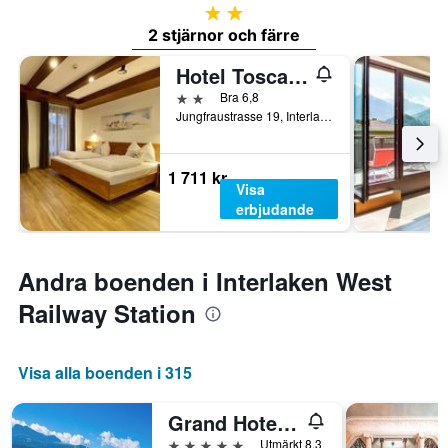
2 stjärnor
2 stjärnor och färre
Hotel Toscana
2 stjärnor
Bra 6,8
Jungfraustrasse 19, Interlaken, Bern, Schweiz
1 711 kr
Visa
erbjudande
Andra boenden i Interlaken West
Railway Station
Visa alla boenden i 315
Grand Hotel Beau Rivage Interlaken
5 stjärnor
Utmärkt 8,3