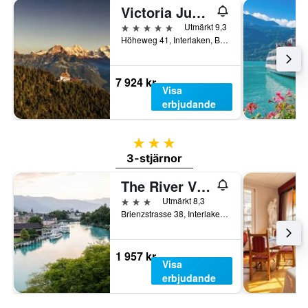
Victoria Jungfrau Grand Hotel & Spa
5 stjärnor
Utmärkt 9,3
Höheweg 41, Interlaken, Bern, Schweiz
7 924 kr
Visa
erbjudande
3 stjärnor
3-stjärnor
The River Village
3 stjärnor
Utmärkt 8,3
Brienzstrasse 38, Interlaken, Bern, Schweiz
1 957 kr
Visa
erbjudande