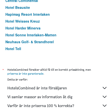
Central Continental
Hotel Beausite
Hapimag Resort Interlaken
Hotel Weisses Kreuz
Hotel Harder Minerva
Hotel Sonne Interlaken-Matten
Neuhaus Golf- & Strandhotel
Hotel Tell
Jungfrau Hotel
Hotel Artos Interlaken
Funny Farm Backpackers
*
HotelsCombined försöker alltid få till en korrekt prissättning, men
priserna är inte garanterade
.
Hotel Brienzersee
Detta är varför:
No8 Boutique Hotel
HotelsCombined är inte försäljaren
Swiss Inn & Apartments
Hotel Derby Interlaken - Action & Relax Hub
Vi samlar massor av information åt dig
Restaurant Hirschen
Varför är inte priserna 100 % korrekta?