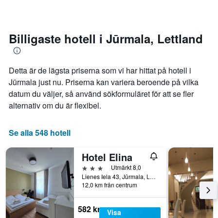
ikväll.
antalet
sig.
stjärnor.
Diagrammet
Diagrammet
har
har
1
Billigaste hotell i Jūrmala, Lettland
1
X-
Y-
axel
axel
som
Detta är de lägsta priserna som vi har hittat på hotell i
som
visar
visar
antalet
Jūrmala just nu. Priserna kan variera beroende på vilka
det
dagar
datum du väljer, så använd sökformuläret för att se fler
genomsnittliga
innan
alternativ om du är flexibel.
priset
vistelsen.
som
Diagrammet
hittats
har
Se alla 548 hotell
under
1
de
Y-
senaste
axel
Hotel Elina
3
som
3 stjärnor
Utmärkt 8,0
dagarna
visar
Lienes Iela 43, Jūrmala, Lettland
för
det
12,0 km från centrum
ett
genomsnittliga
rum
rumspriset.
582 kr
i
Visa