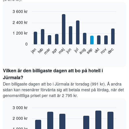
3 600 kr
Bar
Chart
2 400 kr
graphic.
chart
with
12
1 200 kr
bars.
0
Diagrammet
feb
maj
aug
nov
jan
apr
jul
okt
mar
jun
sep
dec
visar
End
of
det
interactive
genomsnittliga
chart
rumspriset
Vilken är den billigaste dagen att bo på hotell i
månad
Jūrmala?
för
Den billigaste dagen att bo i Jūrmala är torsdag (991 kr). Å andra
månad.
sidan kan resenärer förvänta sig att betala mest på lördag, när det
Diagrammet
genomsnittliga priset per natt är 2 795 kr.
har
1
3 000 kr
X-
axel
Bar
Chart
2 000 kr
graphic.
som
chart
with
visar
7
1 000 kr