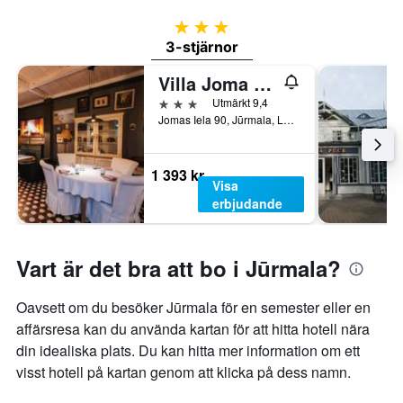
3 stjärnor
3-stjärnor
Villa Joma Hotel
3 stjärnor
Utmärkt 9,4
Jomas Iela 90, Jūrmala, Lettland
1 393 kr
Visa
erbjudande
Vart är det bra att bo i Jūrmala?
Oavsett om du besöker Jūrmala för en semester eller en
affärsresa kan du använda kartan för att hitta hotell nära
din idealiska plats. Du kan hitta mer information om ett
visst hotell på kartan genom att klicka på dess namn.