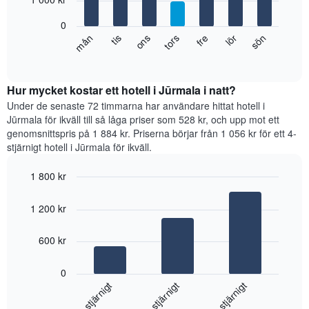
månaderna.
bars.
Diagrammet
0
har
Diagrammet
fre
tors
ons
tis
mån
sön
lör
1
visar
End
Y-
of
det
axel
interactive
genomsnittliga
chart
som
rumspriset
Hur mycket kostar ett hotell i Jūrmala i natt?
visar
för
Under de senaste 72 timmarna har användare hittat hotell i
det
varje
Jūrmala för ikväll till så låga priser som 528 kr, och upp mot ett
genomsnittliga
veckodag.
rumspriset.
genomsnittspris på 1 884 kr. Priserna börjar från 1 056 kr för ett 4-
Diagrammet
stjärnigt hotell i Jūrmala för ikväll.
har
1
1 800 kr
X-
Bar
axel
Chart
graphic.
chart
som
1 200 kr
with
visar
3
veckodagarna.
bars.
600 kr
Diagrammet
har
Diagrammet
1
0
visar
Y-
4-stjärnigt
3-stjärnigt
5-stjärnigt
det
axel
genomsnittliga