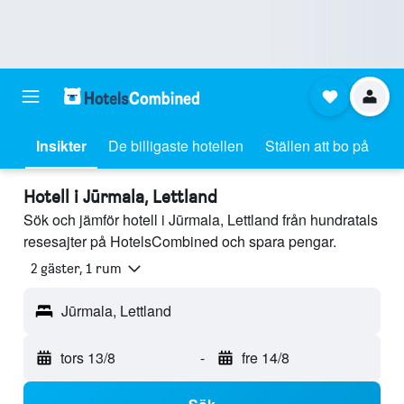
Insikter
De billigaste hotellen
Ställen att bo på
Hotell i Jūrmala, Lettland
Sök och jämför hotell i Jūrmala, Lettland från hundratals
resesajter på HotelsCombined och spara pengar.
2 gäster, 1 rum
Jūrmala, Lettland
tors 13/8
-
fre 14/8