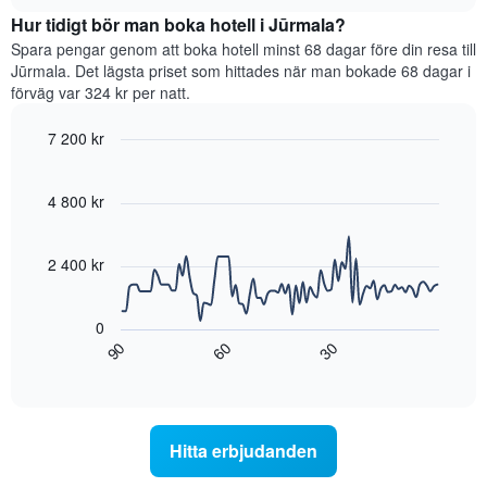
hittats
chart
utifrån
Hur tidigt bör man boka hotell i Jūrmala?
under
antalet
de
Spara pengar genom att boka hotell minst 68 dagar före din resa till
stjärnor.
senaste
Jūrmala. Det lägsta priset som hittades när man bokade 68 dagar i
Diagrammet
3
förväg var 324 kr per natt.
har
dagarna
1
för
7 200 kr
Y-
ett
axel
Line
Chart
rum
graphic.
chart
som
i
with
4 800 kr
visar
helgen,
90
det
sammanställt
data
genomsnittliga
points.
utifrån
2 400 kr
priset
antalet
som
stjärnor.
Diagrammet
hittats
Diagrammet
visar
0
under
har
hur
60
90
30
de
1
rumspriset
End
senaste
of
X-
förändras
interactive
3
axel
när
chart
dagarna
som
datumet
för
visar
för
Hitta erbjudanden
ett
hotellkategorier
vistelsen
rum
utifrån
närmar