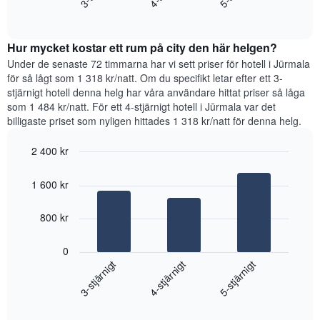
som
End
priset
visar
of
som
interactive
det
hittats
chart
genomsnittliga
Hur mycket kostar ett rum på city den här helgen?
under
rumspriset.
de
Under de senaste 72 timmarna har vi sett priser för hotell i Jūrmala
senaste
för så lågt som 1 318 kr/natt. Om du specifikt letar efter ett 3-
3
stjärnigt hotell denna helg har våra användare hittat priser så låga
dagarna
som 1 484 kr/natt. För ett 4-stjärnigt hotell i Jūrmala var det
för
billigaste priset som nyligen hittades 1 318 kr/natt för denna helg.
ett
rum
2 400 kr
ikväll,
Bar
Chart
sammanställt
graphic.
chart
utifrån
1 600 kr
with
antalet
3
stjärnor.
bars.
800 kr
Diagrammet
har
Diagrammet
0
1
visar
4-stjärnigt
3-stjärnigt
5-stjärnigt
X-
det
axel
genomsnittliga
som
End
priset
of
visar
som
interactive
hotellkategorier