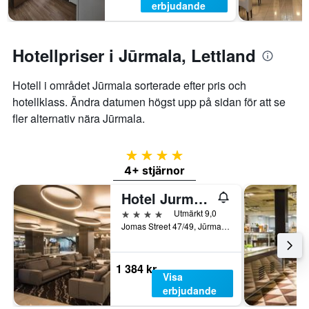
helgen.
erbjudande
Hotellpriser i Jūrmala, Lettland
Hotell i området Jūrmala sorterade efter pris och
hotellklass. Ändra datumen högst upp på sidan för att se
fler alternativ nära Jūrmala.
4 stjärnor
4+ stjärnor
Hotel Jurmala Spa
4 stjärnor
Utmärkt 9,0
Jomas Street 47/49, Jūrmala, Lettland
1 384 kr
Visa
erbjudande