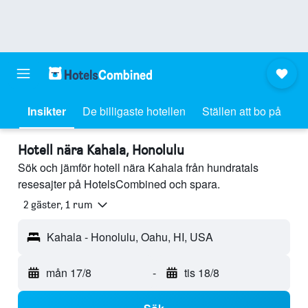
Insikter
De billigaste hotellen
Ställen att bo på
Hotell nära Kahala, Honolulu
Sök och jämför hotell nära Kahala från hundratals
resesajter på HotelsCombined och spara.
2 gäster, 1 rum
Kahala - Honolulu, Oahu, HI, USA
mån 17/8
-
tis 18/8