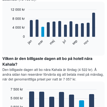
12 000 kr
Bar
Chart
8 000 kr
graphic.
chart
with
12
4 000 kr
bars.
0
Diagrammet
jan
mar
maj
jul
sep
nov
visar
End
of
det
interactive
genomsnittliga
chart
rumspriset
Vilken är den billigaste dagen att bo på hotell nära
månad
Kahala?
för
Den billigaste dagen att bo nära Kahala är lördag (4 522 kr). Å
månad.
andra sidan kan resenärer förvänta sig att betala mest på måndag,
Diagrammet
när det genomsnittliga priset per natt är 7 057 kr.
har
1
7 500 kr
X-
axel
Bar
Chart
5 000 kr
graphic.
som
chart
with
visar
7
2 500 kr