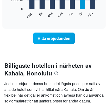
månaderna.
bars.
Diagrammet
0
har
Diagrammet
fre
tors
ons
tis
mån
sön
lör
1
visar
End
Y-
of
det
axel
interactive
genomsnittliga
chart
som
rumspriset
visar
för
det
Hitta erbjudanden
varje
genomsnittliga
veckodag.
rumspriset.
Diagrammet
har
1
X-
Billigaste hotellen i närheten av
axel
Kahala, Honolulu
som
visar
veckodagarna.
Just nu erbjuder dessa hotell det lägsta priset per natt av
Diagrammet
alla de hotell som vi har hittat nära Kahala. Om du är
har
flexibel när det gäller ankomst och avresa kan du använda
1
Y-
sökformuläret för att jämföra priser för andra datum.
axel