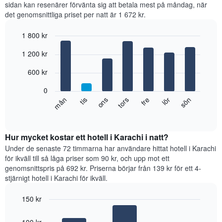
sidan kan resenärer förvänta sig att betala mest på måndag, när
Diagrammet
det genomsnittliga priset per natt är 1 672 kr.
har
1
1 800 kr
X-
axel
Bar
Chart
1 200 kr
graphic.
som
chart
with
visar
7
600 kr
månaderna.
bars.
Diagrammet
0
har
Diagrammet
fre
tors
ons
tis
mån
sön
lör
1
visar
End
Y-
of
det
axel
interactive
genomsnittliga
chart
som
rumspriset
Hur mycket kostar ett hotell i Karachi i natt?
visar
för
Under de senaste 72 timmarna har användare hittat hotell i Karachi
det
varje
för ikväll till så låga priser som 90 kr, och upp mot ett
genomsnittliga
veckodag.
rumspriset.
genomsnittspris på 692 kr. Priserna börjar från 139 kr för ett 4-
Diagrammet
stjärnigt hotell i Karachi för ikväll.
har
1
150 kr
X-
Bar
axel
Chart
graphic.
chart
som