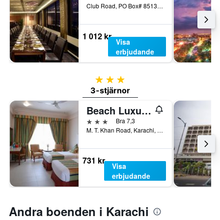
Club Road, PO Box# 8513, Karachi, Pakistan
1 012 kr
Visa
erbjudande
3 stjärnor
3-stjärnor
Beach Luxury Hotel
3 stjärnor
Bra 7,3
M. T. Khan Road, Karachi, Pakistan
731 kr
Visa
erbjudande
Andra boenden i Karachi