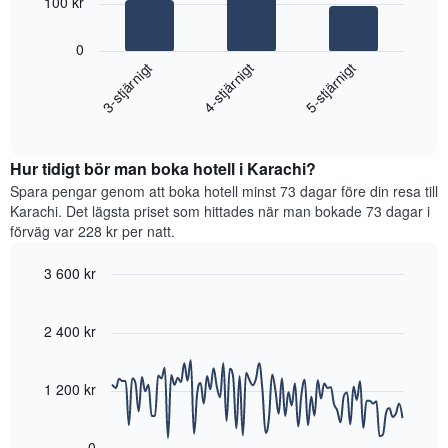
100 kr
Diagrammet
har
Diagrammet
0
1
visar
4-stjärnigt
3-stjärnigt
5-stjärnigt
X-
det
axel
genomsnittliga
som
End
priset
of
visar
som
interactive
hotellkategorier
hittats
chart
utifrån
Hur tidigt bör man boka hotell i Karachi?
under
antalet
de
Spara pengar genom att boka hotell minst 73 dagar före din resa till
stjärnor.
senaste
Karachi. Det lägsta priset som hittades när man bokade 73 dagar i
Diagrammet
3
förväg var 228 kr per natt.
har
dagarna
1
för
3 600 kr
Y-
ett
axel
Line
Chart
rum
graphic.
chart
som
i
with
2 400 kr
visar
helgen,
90
det
sammanställt
data
genomsnittliga
points.
utifrån
1 200 kr
priset
antalet
som
stjärnor.
Diagrammet
hittats
Diagrammet
visar
0