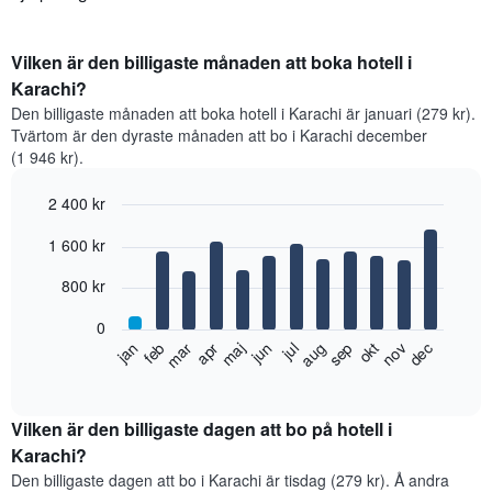
Vilken är den billigaste månaden att boka hotell i
Karachi?
Den billigaste månaden att boka hotell i Karachi är januari (279 kr).
Tvärtom är den dyraste månaden att bo i Karachi december
(1 946 kr).
2 400 kr
Bar
Chart
1 600 kr
graphic.
chart
with
12
800 kr
bars.
0
Diagrammet
feb
maj
aug
nov
jan
apr
jul
okt
mar
jun
sep
dec
visar
End
of
det
interactive
genomsnittliga
chart
rumspriset
Vilken är den billigaste dagen att bo på hotell i
månad
Karachi?
för
Den billigaste dagen att bo i Karachi är tisdag (279 kr). Å andra
månad.