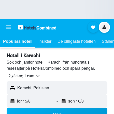
Populära hotell
Insikter
De billigaste hotellen
Ställen
Hotell i Karachi
Sök och jämför hotell i Karachi från hundratals
resesajter på HotelsCombined och spara pengar.
2 gäster, 1 rum
Karachi, Pakistan
lör 15/8
-
sön 16/8