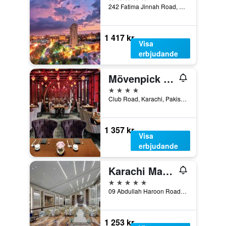
242 Fatima Jinnah Road, Karachi, Pakistan
1 417 kr
Visa
erbjudande
Mövenpick Karachi
4 stjärnor
Club Road, Karachi, Pakistan
1 357 kr
Visa
erbjudande
Karachi Marriott Hotel
5 stjärnor
09 Abdullah Haroon Road, Karachi, Pakistan
1 253 kr