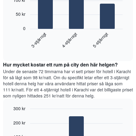
100 kr
with
visar
3
veckodagarna.
bars.
50 kr
Diagrammet
har
Diagrammet
1
0
visar
Y-
4-stjärnigt
3-stjärnigt
5-stjärnigt
det
axel
genomsnittliga
som
End
priset
visar
of
som
interactive
det
hittats
chart
genomsnittliga
Hur mycket kostar ett rum på city den här helgen?
under
rumspriset.
de
Under de senaste 72 timmarna har vi sett priser för hotell i Karachi
senaste
för så lågt som 98 kr/natt. Om du specifikt letar efter ett 3-stjärnigt
3
hotell denna helg har våra användare hittat priser så låga som
dagarna
111 kr/natt. För ett 4-stjärnigt hotell i Karachi var det billigaste priset
för
som nyligen hittades 251 kr/natt för denna helg.
ett
rum
300 kr
ikväll,
Bar
Chart
sammanställt
graphic.
chart
utifrån
200 kr
with
antalet
3
stjärnor.
bars.