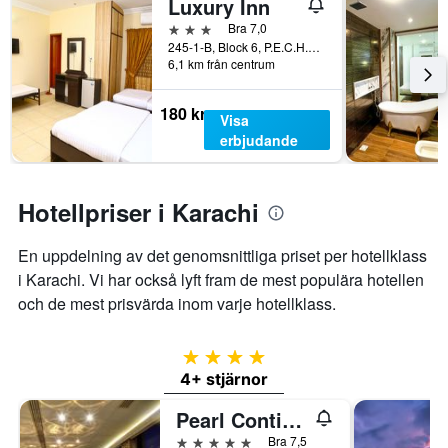
Luxury Inn
senaste
axel
3 stjärnor
Bra 7,0
3
som
245-1-B, Block 6, P.E.C.H.S, Karachi, Pakistan
dagarna
visar
6,1 km från centrum
för
det
ett
genomsnittliga
rum
rumspriset.
180 kr
Visa
i
erbjudande
helgen.
Hotellpriser i Karachi
En uppdelning av det genomsnittliga priset per hotellklass
i Karachi. Vi har också lyft fram de mest populära hotellen
och de mest prisvärda inom varje hotellklass.
4 stjärnor
4+ stjärnor
Pearl Continental Hotel, Karachi
5 stjärnor
Bra 7,5