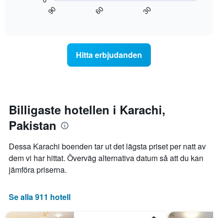
under
har
hur
60
90
30
de
1
rumspriset
End
senaste
of
X-
förändras
interactive
3
axel
när
chart
dagarna
som
datumet
för
visar
för
Hitta erbjudanden
ett
hotellkategorier
vistelsen
rum
utifrån
närmar
ikväll.
antalet
sig.
stjärnor.
Diagrammet
Diagrammet
har
har
1
Billigaste hotellen i Karachi,
1
X-
Pakistan
Y-
axel
axel
som
som
visar
Dessa Karachi boenden tar ut det lägsta priset per natt av
visar
antalet
dem vi har hittat. Överväg alternativa datum så att du kan
det
dagar
jämföra priserna.
genomsnittliga
innan
priset
vistelsen.
som
Diagrammet
Se alla 911 hotell
hittats
har
under
1
de
Y-