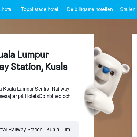
 hotell
Topplistade hotell
De billigaste hotellen
Ställen 
Kuala Lumpur
ay Station, Kuala
ra Kuala Lumpur Sentral Railway
resesajter på HotelsCombined och