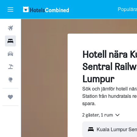
Populära
Flyg
Hotell
Hotell nära 
Hyrbilar
Sentral Railw
Flyg+hotell
Lumpur
Explore
Sök och jämför hotell nä
Station från hundratals 
Trips
spara.
2 gäster, 1 rum