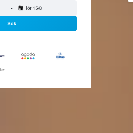
-
lör 15/8
Sök
ler