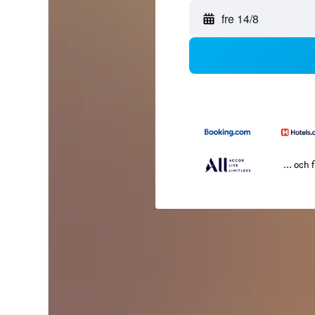
fre 14/8
... och f